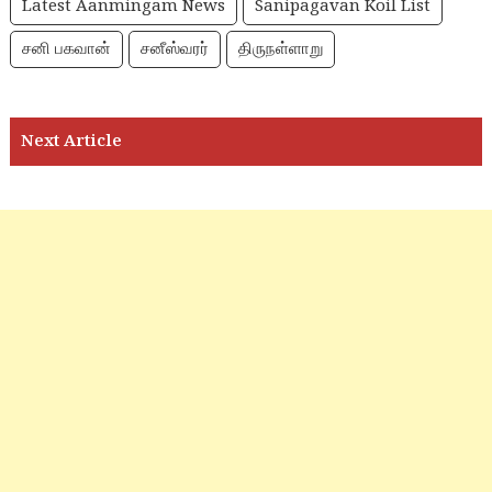
Latest Aanmingam News
Sanipagavan Koil List
சனி பகவான்
சனீஸ்வரர்
திருநள்ளாறு