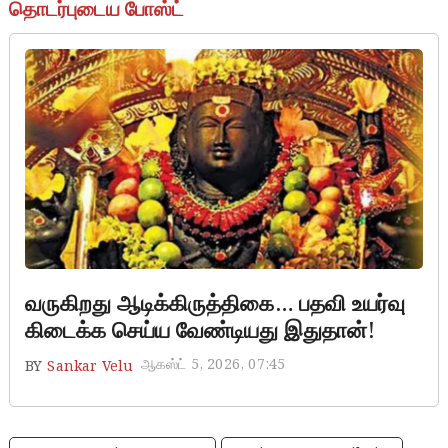
தொடர்புடைய போஸ்ட்
Aadi kiruthigai
வருகிறது ஆடிக்கிருத்திகை… பதவி உயர்வு
கிடைக்க செய்ய வேண்டியது இதுதான்!
ஆகஸ்ட் 5, 2026, 07:45
BY
Sankar Velu