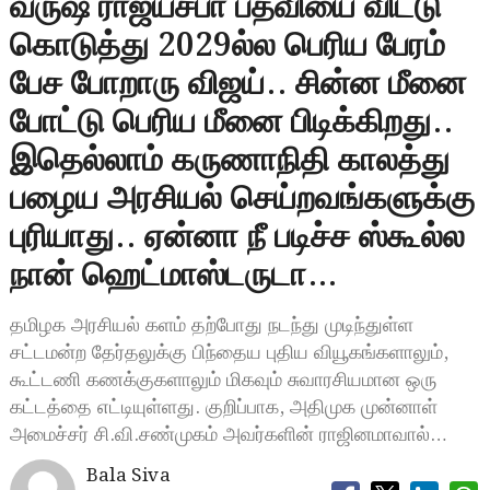
வருஷ ராஜ்யசபா பதவியை விட்டு
கொடுத்து 2029ல்ல பெரிய பேரம்
பேச போறாரு விஜய்.. சின்ன மீனை
போட்டு பெரிய மீனை பிடிக்கிறது..
இதெல்லாம் கருணாநிதி காலத்து
பழைய அரசியல் செய்றவங்களுக்கு
புரியாது.. ஏன்னா நீ படிச்ச ஸ்கூல்ல
நான் ஹெட்மாஸ்டருடா…
தமிழக அரசியல் களம் தற்போது நடந்து முடிந்துள்ள
சட்டமன்ற தேர்தலுக்கு பிந்தைய புதிய வியூகங்களாலும்,
கூட்டணி கணக்குகளாலும் மிகவும் சுவாரசியமான ஒரு
கட்டத்தை எட்டியுள்ளது. குறிப்பாக, அதிமுக முன்னாள்
அமைச்சர் சி.வி.சண்முகம் அவர்களின் ராஜினமாவால்…
Bala Siva