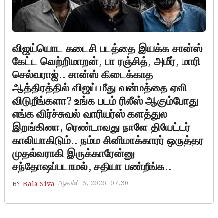
விஜய்யொட கடைசி படத்தை இயக்க சான்ஸ்
கேட்ட வெற்றிமாறன், பா ரஞ்சித், அமீர், மாரி
செல்வராஜ்.. சான்ஸ் கிடைக்காத
ஆத்திரத்தில் விஜய் மீது வன்மத்தை ஏவி
விடுறீங்களா? உங்க படம் ரிலீஸ் ஆகும்போது
எங்க விர்ச்சுவல் வாரியர்ஸ் களத்துல
இறங்கினா, ரெண்டாவது நாளே தியேட்டர்
காலியாகிடும்.. நம்ம சினிமாக்காரர் ஒருத்தர
முதல்வராகி இருக்காரேன்னு
சந்தோஷப்படாமல், சதியா பண்றீங்க..
ஆகஸ்ட் 3, 2026, 07:30
BY
Bala Siva