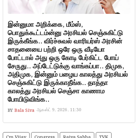
இன்னுமா அறிக்கை, மீம்ஸ்,
பொதுக்கூட்டம்ன்னு அரசியல் செஞ்சுகிட்டு
இருக்கீங்க.. விர்ச்சுவல் வாரியர்ஸ் அரசின்
சாதனையை பற்றி ஒரே ஒரு வீடியோ
போட்டால் அது ஒரு கோடி பேர்கிட்ட போய்
சேருது.. அப்டேட்டுக்கு வாங்கப்பா.. திமுக,
அதிமுக, இன்னும் பழைய காலத்து அரசியல்
செஞ்சுகிட்டு இருக்காதீங்க.. தாத்தா
காலத்து அரசியல் செஞ்சா காணாம
போயிடுவிங்க..
ஆகஸ்ட் 9, 2026, 11:30
BY
Bala Siva
Cm Vijay
Congress
Rajya Sabha
TVK