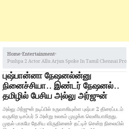
Home
»
Entertainment
»
Pushpa 2 Actor Allu Arjun Spoke In Tamil Chennai Pro
புஷ்பான்னா நேஷனல்ன்னு
நினைச்சியா.. இண்டர் நேஷனல்..
தமிழில் பேசிய அல்லு அர்ஜுன்
அல்லு அர்ஜுன் நடிப்பில் உருவாகியுள்ள புஷ்பா 2 திரைப்படம்
வருகிற டிசம்பர் 5 அன்று உலகம் முழுக்க வெளியாகிறது.
முதல் பாகமே தேசிய விருதினைச் தட்டிச் சென்ற நிலையில்