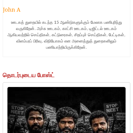
John A
ஊடகத் துறையில் கடந்த 15 ஆண்டுகளுக்கும் மேலாக பணிபுரிந்து
வருகிறேன். அச்சு ஊடகம், காட்சி ஊடகம், டிஜிட்டல் ஊடகம்
ஆகியவற்றில் செய்திகள், கட்டுரைகள், சிறப்புச் செய்திகள், பேட்டிகள்,
விளம்பரப் பிரிவு, விநியோகம் என அனைத்துத் துறைகளிலும்
பணியாற்றியிருக்கிறேன்.
தொடர்புடைய போஸ்ட்