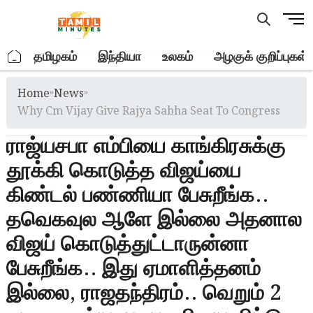
Skip
M
to
e
content
n
.
தமிழகம்
இந்தியா
உலகம்
அழகுக் குறிப்புகள்
u
B
Home
»
News
»
u
t
Why Cm Vijay Give Rajya Sabha Seat To Congress
t
ராஜ்யசபா எம்பியை காங்கிரசுக்கு
o
n
தூக்கி கொடுத்த விஜய்யை
கிண்டல் பண்ணியா பேசுறீங்க..
தவெகவுல ஆளே இல்லை அதனால
விஜய் கொடுத்துட்டாருன்னா
பேசுறீங்க.. இது ஏமாளித்தனம்
இல்லை, ராஜதந்திரம்.. வெறும் 2