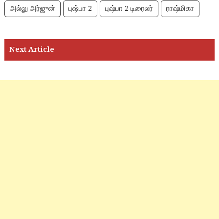
அல்லு அர்ஜுன்
புஷ்பா 2
புஷ்பா 2 டிரைலர்
ராஷ்மிகா