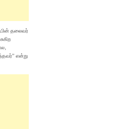
சியின் தலைவர்
சுகிற
ோல,
ந்தவர்” என்று