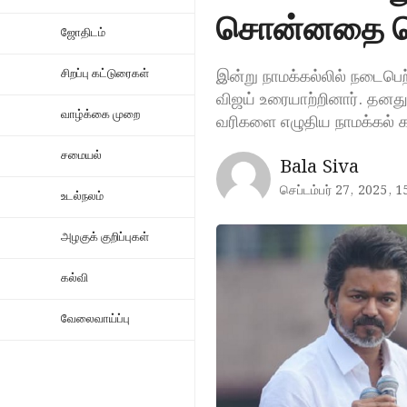
சொன்னதை செ
ஜோதிடம்
இன்று நாமக்கல்லில் நடைபெற்
சிறப்பு கட்டுரைகள்
விஜய் உரையாற்றினார். தனது ப
வாழ்க்கை முறை
வரிகளை எழுதிய நாமக்கல் க
சமையல்
Bala Siva
செப்டம்பர் 27, 2025, 1
உடல்நலம்
அழகுக் குறிப்புகள்
கல்வி
வேலைவாய்ப்பு