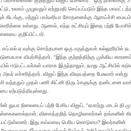
யப் பிரச்சனைகள் குறித்தும் விஜய் பேசினார். “ஒரு நாளைக்கு 
ட்டு, உலகம் முழுவதும் ஏற்றுமதி செய்யப்படும் இந்த மாவட்டத்த
ுக் கிடங்கு, மற்றும் பாக்டீரியா சோதனைக்கு ஆராய்ச்சி மைய
கோரிக்கை உள்ளது. ஆனால், எந்த கட்சியும் இதை பற்றி யோசி
சனையை குறிப்பிட்டார்.
க. எம்.எல்.ஏ.வுக்கு சொந்தமான ஒரு மருத்துவக் கல்லூரியில் நட
டுமையாக விமர்சித்தார். “இந்த குற்றத்திற்கு முக்கிய காரணம்
ல் ஈடுபட்டவர்கள் யாராக இருந்தாலும், நமது ஆட்சியில் க
ு அவர் எச்சரித்தார். விஜய் இந்த விஷயத்தை பேசுவார் என்று
ட்சி வந்ததும் முதல் பணி கிட்னி திருடர்களுக்கு தண்டனை வாங
பை ஏற்படுத்தியுள்ளது.
் துயர நிலையைப் பற்றி பேசிய விஜய், “ஏமாற்று மாடல் தி.மு
ைகளால்தான், விசைத்தறித் தொழிலாளர்கள் தங்களின் கி
்ளப்பட்டுள்ளனர். இது எவ்வளவு பெரிய கொடுமை? இவர்களின்
 தேவையான தீர்வுகளை எங்கள் தேர்தல் அறிக்கையில் உறுதி