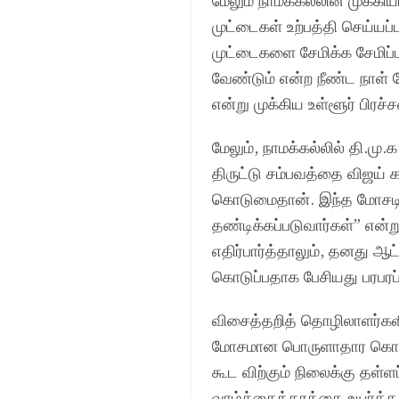
மேலும் நாமக்கல்லின் முக்கி
முட்டைகள் உற்பத்தி செய்யப்ப
முட்டைகளை சேமிக்க சேமிப்ப
வேண்டும் என்ற நீண்ட நாள் 
என்று முக்கிய உள்ளூர் பிரச்
மேலும், நாமக்கல்லில் தி.மு.
திருட்டு சம்பவத்தை விஜய் க
கொடுமைதான். இந்த மோசடியி
தண்டிக்கப்படுவார்கள்” என்ற
எதிர்பார்த்தாலும், தனது ஆ
கொடுப்பதாக பேசியது பரபரப்
விசைத்தறித் தொழிலாளர்களின
மோசமான பொருளாதார கொள்க
கூட விற்கும் நிலைக்கு தள
வாழ்க்கைத்தரத்தை உயர்த்த