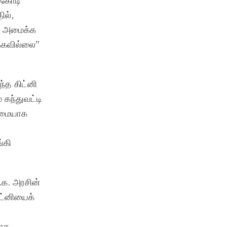
5 கோடி
ில்,
ம் அமைக்க
க்கவில்லை”
ந்த கிட்னி
 கந்துவட்டி
டுமையாக
்கி
.க. அரசின்
ட்னியைக்
யாக