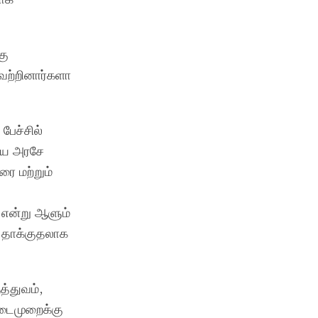
கு
வேற்றினார்களா
பேச்சில்
ாயை அரசே
ை மற்றும்
 என்று ஆளும்
ி தாக்குதலாக
த்துவம்,
நடைமுறைக்கு