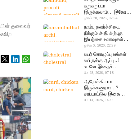
சுறுசுறுப்பா
இருக்கலாம்… இதோ
almond, procoli
சூப்பர் உணவுகள்!
ஜூன் 20, 2026, 07:54
சியின் தலைவர்
நரம்பு தளர்ச்சியை
சுகிற
நீக்கும் அதி அற்புத
இயற்கை உணவுகள்…
தவற விட்டுறாதீங்க!
ஜூன் 5, 2026, 22:59
narambuthalar
உயர் கொழுப்பு உங்கள்
chi,
உயிருக்கு ஆப்பு..!
cholestral
pasalaikeerai
உடனே இதைச்
செய்யுங்க!
மே 28, 2026, 07:18
ஆரோக்கியமா
இருக்கணுமா…?
curd, chicken
சாப்பாட்டுல இதை
எல்லாம்
மே 13, 2026, 14:35
சேர்த்துடாதீங்க…!