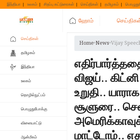
Skip
இந்தியா
உலகம்
சிறப்பு கட்டுரைகள்
செய்திகள்
தமிழகம்
பொழுது
to
content
ஹோம்
செய்திகள
செய்திகள்
Home
»
News
»
Vijay Speec
தமிழகம்
எதிர்பார்த்த
இந்தியா
விஜய்.. கிட்ன
உலகம்
உறுதி.. யாராக
தொழில்நுட்பம்
சூளுரை.. செவ்
பொழுதுபோக்கு
அமெரிக்காவு
விளையாட்டு
மாட்டோம்.. 
ஆன்மீகம்