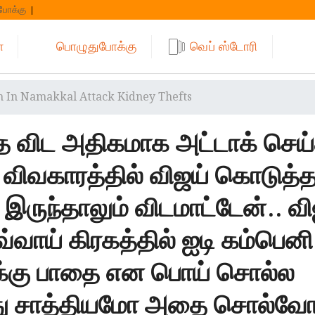
போக்கு
்
பொழுதுபோக்கு
வெப் ஸ்டோரி
h In Namakkal Attack Kidney Thefts
தை விட அதிகமாக அட்டாக் செய
ி விவகாரத்தில் விஜய் கொடுத்
 இருந்தாலும் விடமாட்டேன்.. வி
வாய் கிரகத்தில் ஐடி கம்பெனி
க்கு பாதை என பொய் சொல்ல
எது சாத்தியமோ அதை சொல்வோம