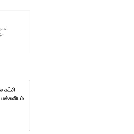
ைகள்
திக
ல கட்சி
 மக்களிடம்