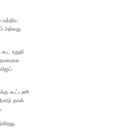
் மத்திய
ம் அல்லது
 கூட உறுதி
்தாளமாக
விஜய்
க்கு கூட்டணி
்மோடு தான்
.
ுகிறது.