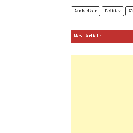
Ambedkar
Politics
Vi