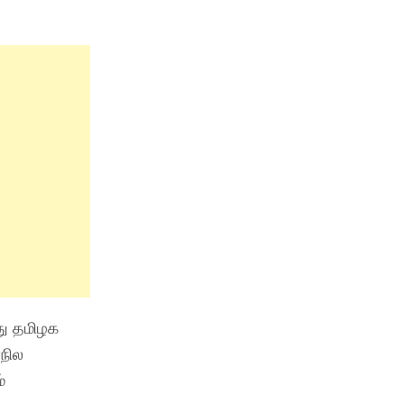
யது தமிழக
ாநில
்