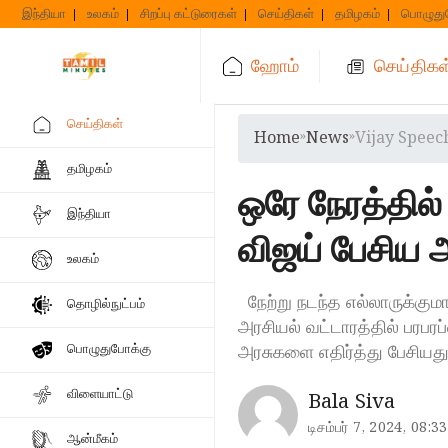
Skip
இந்தியா
உலகம்
சிறப்பு கட்டுரைகள்
செய்திகள்
தமிழகம்
பொழுது
to
content
ஹோம்
செய்திகள
செய்திகள்
Home
»
News
»
Vijay Speec
தமிழகம்
ஒரே நேரத்தில்
இந்தியா
விஜய் பேசிய அ
உலகம்
நேற்று நடந்த எல்லாருக்கும
தொழில்நுட்பம்
அரசியல் வட்டாரத்தில் பரபரப்
அரசுகளை எதிர்த்து பேசியத
பொழுதுபோக்கு
விளையாட்டு
Bala Siva
டிசம்பர் 7, 2024, 08:33
ஆன்மீகம்