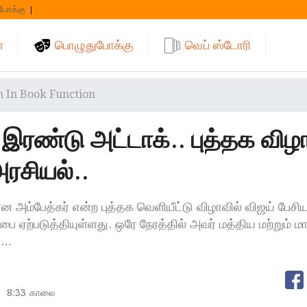
போக்கு
்
பொழுதுபோக்கு
வெப் ஸ்டோரி
h In Book Function
 இரண்டு அட்டாக்.. புத்தக விழ
ரசியல்..
ான அம்பேத்கர் என்ற புத்தக வெளியீட்டு விழாவில் விஜய் பேச
பை ஏற்படுத்தியுள்ளது. ஒரே நேரத்தில் அவர் மத்திய மற்றும் ம
ு…
8:33 காலை