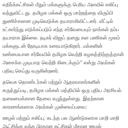
எதிர்க்கட்சிகள் மீதும் மக்களுக்கு பெரிய அளவில் சலிப்பு
வந்துவிட்டது. தமிழக மக்கள் ஒரு மாற்றத்தை விரும்பி
துணிச்சலான முடிவெடுக்க தயாராகிவிட்டனர். வீட்டில்
உட்கார்ந்து எடுக்கப்படும் எந்த சர்வேயையும் நாங்கள் நம்ப
தயாராக இல்லை. நடிகர் விஜய் தனது கள பணிகள் மூலம்
மக்களுடன் நேரடியாக உரையாடுகிறார். மக்களின்
உண்மையான சர்வேயில் தமிழக வெற்றி கழகத்திற்குத்தான்
அசைக்க முடியாத வெற்றி கிடைக்கும்” என்று அவர்கள்
பதிவு செய்து வருகின்றனர்.
தவெக தொண்டர்கள் மற்றும் ஆதரவாளர்களின்
கருத்துப்படி, தமிழக மக்கள் மத்தியில் ஒரு புதிய அரசியல்
தலைமைக்கான தேவை எழுந்துள்ளது. இதற்கான
காரணங்களாக அவர்கள் முன்வைப்பவை:
ஊழல் மற்றும் சலிப்பு: கடந்த பல ஆண்டுகளாக மாறி மாறி
ஆட்சிக்கு வந்த பிரதான கட்சிகள் மீதான ஊழல்