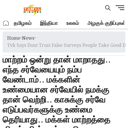
Skip
M
to
e
content
n
.
தமிழகம்
இந்தியா
உலகம்
அழகுக் குறிப்புகள்
u
B
Home
»
News
»
u
t
Tvk Says Dont Trust False Surveys People Take Good De
t
மாற்றம் ஒன்று தான் மாறாதது..
o
n
எந்த சர்வேயையும் நம்ப
வேண்டாம்.. மக்களின்
உண்மையான சர்வேயில் நமக்கு
தான் வெற்றி.. காசுக்கு சர்வே
எடுப்பவர்களுக்கு உண்மை
தெரியாது.. மக்கள் மாற்றத்தை