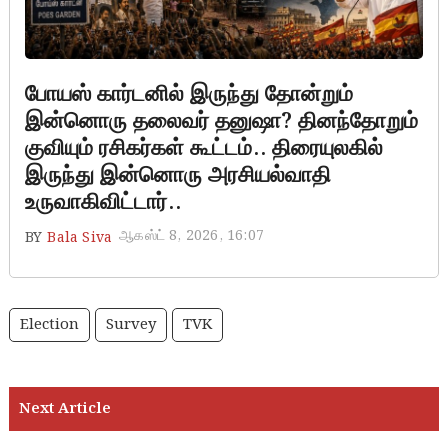
போயஸ் கார்டனில் இருந்து தோன்றும்
இன்னொரு தலைவர் தனுஷா? தினந்தோறும்
குவியும் ரசிகர்கள் கூட்டம்.. திரையுலகில்
இருந்து இன்னொரு அரசியல்வாதி
உருவாகிவிட்டார்..
ஆகஸ்ட் 8, 2026, 16:07
BY
Bala Siva
Election
Survey
TVK