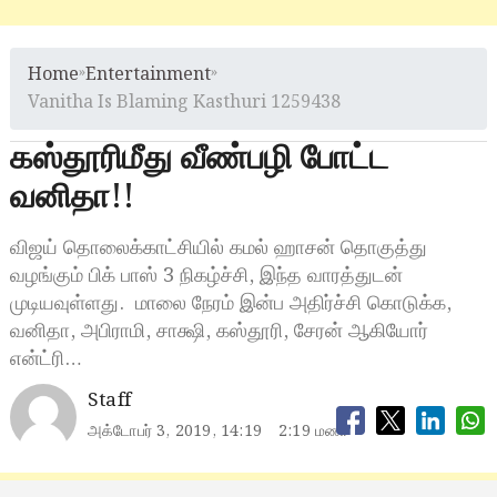
Home
»
Entertainment
»
Vanitha Is Blaming Kasthuri 1259438
கஸ்தூரிமீது வீண்பழி போட்ட
வனிதா!!
விஜய் தொலைக்காட்சியில் கமல் ஹாசன் தொகுத்து
வழங்கும் பிக் பாஸ் 3 நிகழ்ச்சி, இந்த வாரத்துடன்
முடியவுள்ளது. மாலை நேரம் இன்ப அதிர்ச்சி கொடுக்க,
வனிதா, அபிராமி, சாக்ஷி, கஸ்தூரி, சேரன் ஆகியோர்
என்ட்ரி…
Staff
அக்டோபர் 3, 2019, 14:19
2:19 மணி