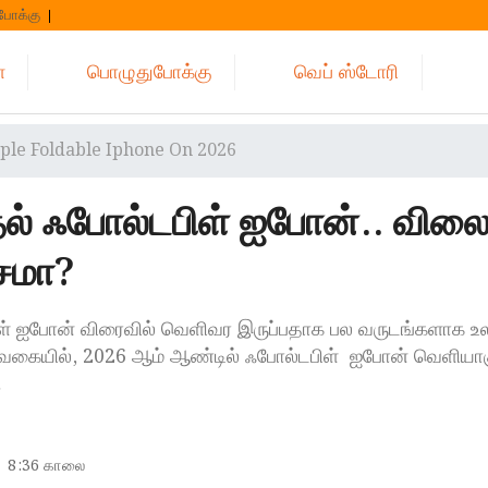
போக்கு
்
பொழுதுபோக்கு
வெப் ஸ்டோரி
pple Foldable Iphone On 2026
தல் ஃபோல்டபிள் ஐபோன்.. வில
சமா?
ிள் ஐபோன் விரைவில் வெளிவர இருப்பதாக பல வருடங்களாக உ
் வகையில், 2026 ஆம் ஆண்டில் ஃபோல்டபிள் ஐபோன் வெளியா
…
8:36 காலை