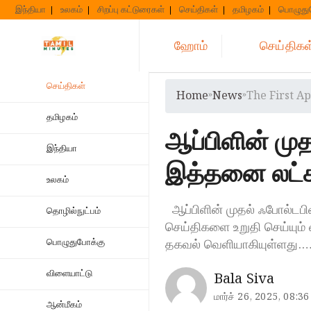
Skip
இந்தியா
உலகம்
சிறப்பு கட்டுரைகள்
செய்திகள்
தமிழகம்
பொழுது
to
content
ஹோம்
செய்திகள
செய்திகள்
Home
»
News
»
The First A
தமிழகம்
ஆப்பிளின் மு
இந்தியா
இத்தனை லட்
உலகம்
ஆப்பிளின் முதல் ஃபோல்டப
தொழில்நுட்பம்
செய்திகளை உறுதி செய்யும
தகவல் வெளியாகியுள்ளது.
பொழுதுபோக்கு
விளையாட்டு
Bala Siva
மார்ச் 26, 2025, 08:36
ஆன்மீகம்