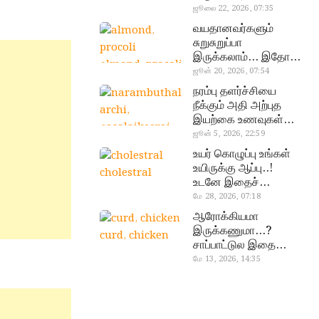
வேண்டிய எளிய 5
ஜூலை 22, 2026, 07:35
டெஸ்ட்!
வயதானவர்களும்
சுறுசுறுப்பா
இருக்கலாம்… இதோ
almond, procoli
சூப்பர் உணவுகள்!
ஜூன் 20, 2026, 07:54
நரம்பு தளர்ச்சியை
நீக்கும் அதி அற்புத
இயற்கை உணவுகள்…
தவற விட்டுறாதீங்க!
ஜூன் 5, 2026, 22:59
narambuthalar
உயர் கொழுப்பு உங்கள்
chi,
உயிருக்கு ஆப்பு..!
cholestral
pasalaikeerai
உடனே இதைச்
செய்யுங்க!
மே 28, 2026, 07:18
ஆரோக்கியமா
இருக்கணுமா…?
curd, chicken
சாப்பாட்டுல இதை
எல்லாம்
மே 13, 2026, 14:35
சேர்த்துடாதீங்க…!