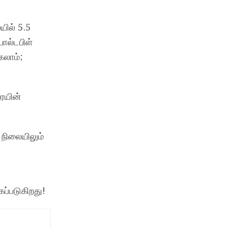
யில் 5.5
ோல்டபிள்
கலாம்;
ையின்
 நிலையிலும்
ப்படுகிறது!