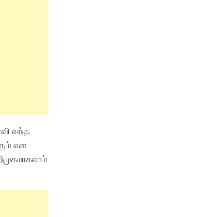
ாவி வந்த
கும் என
றிமுகமாகலாம்