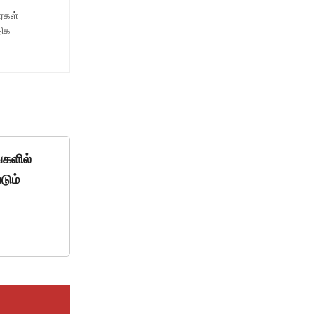
ைகள்
திக
்களில்
டும்