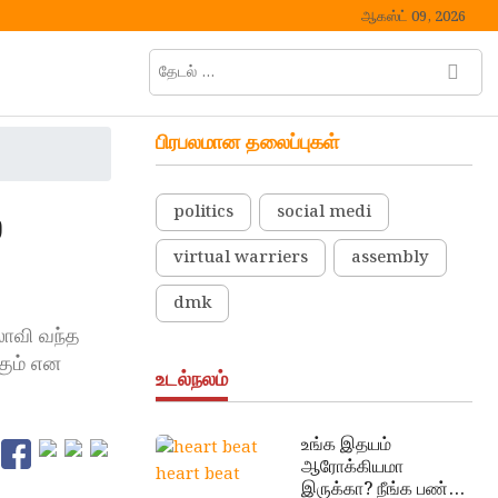
ஆகஸ்ட் 09, 2026
தேடல்
M
…
e
n
பிரபலமான தலைப்புகள்
u
B
u
ை
politics
social medi
t
t
virtual warriers
assembly
o
n
dmk
லாவி வந்த
கும் என
உடல்நலம்
உங்க இதயம்
ஆரோக்கியமா
heart beat
இருக்கா? நீங்க பண்ண