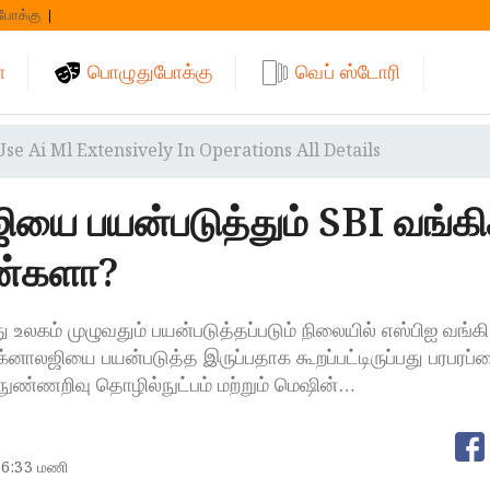
போக்கு
்
பொழுதுபோக்கு
வெப் ஸ்டோரி
Use Ai Ml Extensively In Operations All Details
யை பயன்படுத்தும் SBI வங்கி
ன்களா?
உலகம் முழுவதும் பயன்படுத்தப்படும் நிலையில் எஸ்பிஐ வங்கி
்னாலஜியை பயன்படுத்த இருப்பதாக கூறப்பட்டிருப்பது பரபரப்ப
நுண்ணறிவு தொழில்நுட்பம் மற்றும் மெஷின்…
6:33 மணி