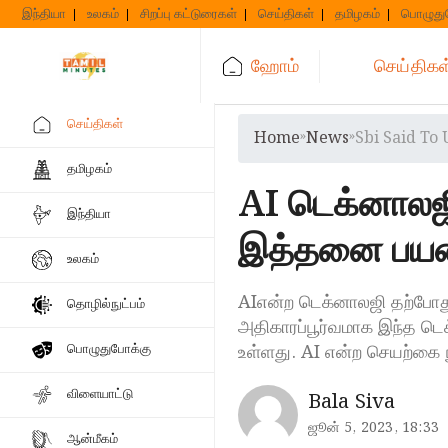
Skip
இந்தியா
உலகம்
சிறப்பு கட்டுரைகள்
செய்திகள்
தமிழகம்
பொழுது
to
content
ஹோம்
செய்திகள
செய்திகள்
Home
»
News
»
Sbi Said To 
தமிழகம்
AI டெக்னாலஜி
இந்தியா
இத்தனை பய
உலகம்
AIஎன்ற டெக்னாலஜி தற்போது 
தொழில்நுட்பம்
அதிகாரப்பூர்வமாக இந்த டெக
உள்ளது. AI என்ற செயற்கை 
பொழுதுபோக்கு
விளையாட்டு
Bala Siva
ஜூன் 5, 2023, 18:33
ஆன்மீகம்