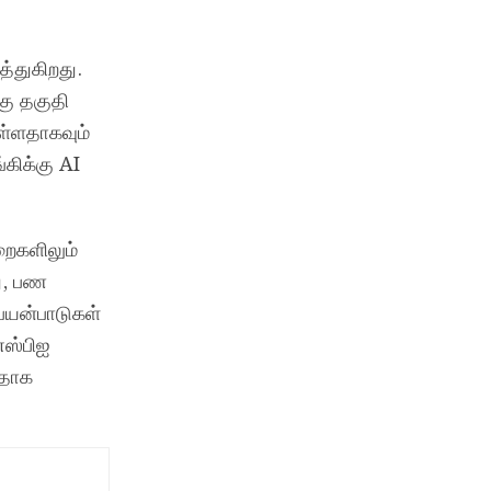
த்துகிறது.
கு தகுதி
ள்ளதாகவும்
கிக்கு AI
றைகளிலும்
து, பண
பயன்பாடுகள்
எஸ்பிஐ
பதாக