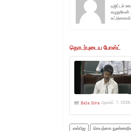
டிஜிட்டல் 
எழுதுவேன்.
கட்டுரைகள்
தொடர்புடைய போஸ்ட்
ஆகஸ்ட் 7, 2026
BY
Bala Siva
எஸ்பிஐ
செயற்கை நுண்ணறி