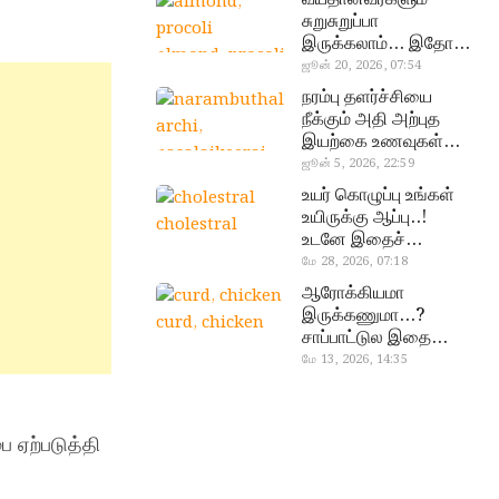
சுறுசுறுப்பா
இருக்கலாம்… இதோ
almond, procoli
சூப்பர் உணவுகள்!
ஜூன் 20, 2026, 07:54
நரம்பு தளர்ச்சியை
நீக்கும் அதி அற்புத
இயற்கை உணவுகள்…
தவற விட்டுறாதீங்க!
ஜூன் 5, 2026, 22:59
narambuthalar
உயர் கொழுப்பு உங்கள்
chi,
உயிருக்கு ஆப்பு..!
cholestral
pasalaikeerai
உடனே இதைச்
செய்யுங்க!
மே 28, 2026, 07:18
ஆரோக்கியமா
இருக்கணுமா…?
curd, chicken
சாப்பாட்டுல இதை
எல்லாம்
மே 13, 2026, 14:35
சேர்த்துடாதீங்க…!
ை ஏற்படுத்தி