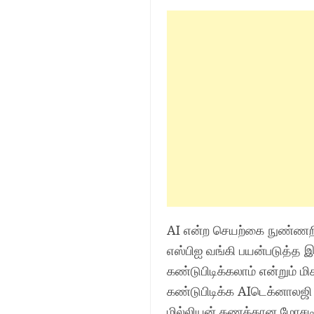
AI என்ற செயற்கை நுண்ணறிவ
எஸ்பிஐ வங்கி பயன்படுத்த 
கண்டுபிடிக்கலாம் என்றும்
கண்டுபிடிக்க AIடெக்னாலஜி 
மில்லியன் கணக்கான மோசடி இ