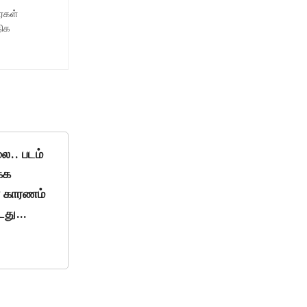
ைகள்
திக
ை.. படம்
்க
ரே காரணம்
்டது…