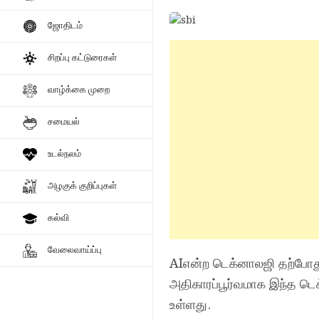
ஜோதிடம்
சிறப்பு கட்டுரைகள்
வாழ்க்கை முறை
சமையல்
உடல்நலம்
அழகுக் குறிப்புகள்
கல்வி
வேலைவாய்ப்பு
AIஎன்ற டெக்னாலஜி தற்போது 
அதிகாரப்பூர்வமாக இந்த டெக
உள்ளது.