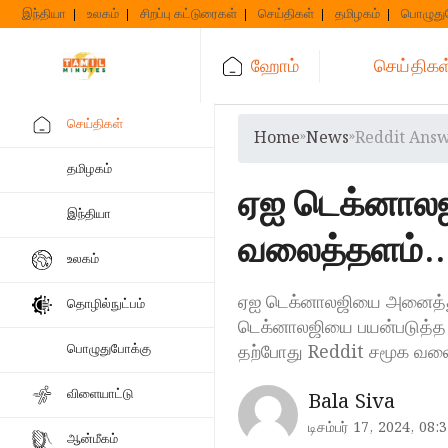
Skip
இந்தியா
உலகம்
சிறப்பு கட்டுரைகள்
செய்திகள்
தமிழகம்
பொழுது
to
content
ஹோம்
செய்திகள
செய்திகள்
Home
»
News
»
Reddit Answ
தமிழகம்
ஏஐ டெக்னாலஜ
இந்தியா
வலைத்தளம்.. எ
உலகம்
ஏஐ டெக்னாலஜியை அனைத்து 
தொழில்நுட்பம்
டெக்னாலஜியை பயன்படுத்த 
தற்போது Reddit சமூக வல
பொழுதுபோக்கு
விளையாட்டு
Bala Siva
டிசம்பர் 17, 2024, 08:
ஆன்மீகம்