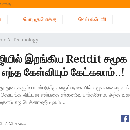
போக்கு
்
பொழுதுபோக்கு
வெப் ஸ்டோரி
er Ai Technology
ியில் இறங்கிய Reddit சமூக
ந்த கேள்வியும் கேட்கலாம்..!
துறைகளும் பயன்படுத்தி வரும் நிலையில் சமூக வலைதளங்
தொடங்கி விட்டன என்பதை ஏற்கனவே பார்த்தோம். அந்த வக
ைதளம் ஏஐ டெக்னாலஜி மூலம்…
33
8:33 காலை