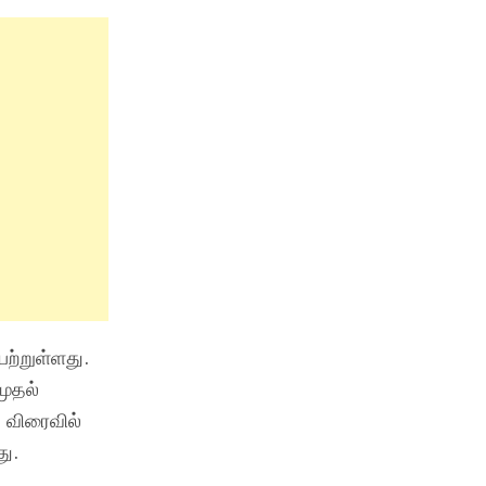
ெற்றுள்ளது.
முதல்
 விரைவில்
து.