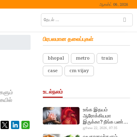
ஆகஸ்ட் 06, 2026
தேடல்
M
…
e
n
பிரபலமான தலைப்புகள்
u
B
u
bhopal
metro
train
t
t
case
cm vijay
o
n
உடல்நலம்
களும்
ையில்
உங்க இதயம்
ஆரோக்கியமா
இருக்கா? நீங்க பண்ண
வேண்டிய எளிய 5
ஜூலை 22, 2026, 07:35
heart beat
டெஸ்ட்!
வயதானவர்களும்