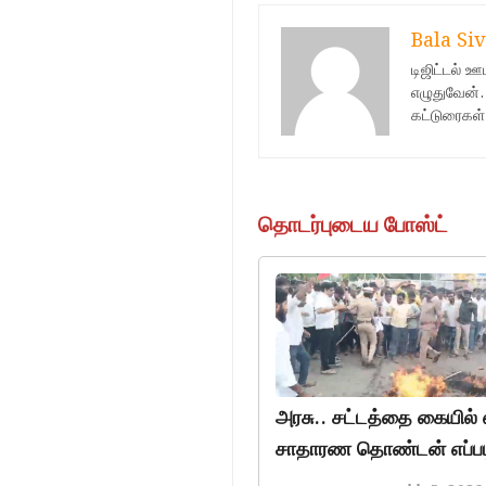
Bala Siv
டிஜிட்டல் 
எழுதுவேன்.
கட்டுரைகள்
தொடர்புடைய போஸ்ட்
அரசு.. சட்டத்தை கையில் 
சாதாரண தொண்டன் எப்படி