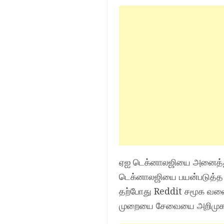
ஏஐ டெக்னாலஜியை அனைத்து 
டெக்னாலஜியை பயன்படுத்த 
தற்போது Reddit சமூக வலை
முறையை சேவையை அறிமுகம்