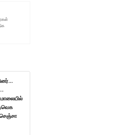
ைகள்
திக
ினர்…
..
 மாலையில்
 தவெக
 செஞ்சா