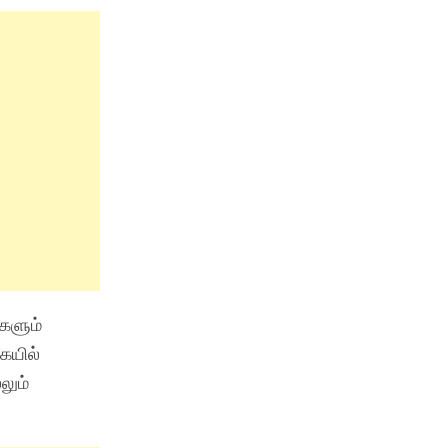
களும்
ையில்
லும்