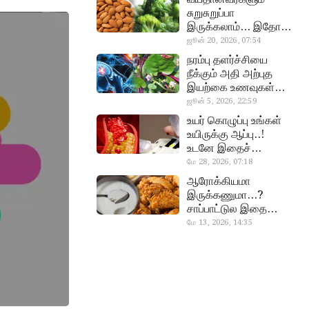
சுறுசுறுப்பா
இருக்கலாம்… இதோ
சூப்பர் உணவுகள்!
ஜூன் 20, 2026, 07:54
almond, procoli
நரம்பு தளர்ச்சியை
நீக்கும் அதி அற்புத
இயற்கை உணவுகள்…
தவற விட்டுறாதீங்க!
ஜூன் 5, 2026, 22:59
narambuthalar
உயர் கொழுப்பு உங்கள்
chi,
உயிருக்கு ஆப்பு..!
pasalaikeerai
உடனே இதைச்
செய்யுங்க!
மே 28, 2026, 07:18
cholestral
ஆரோக்கியமா
இருக்கணுமா…?
சாப்பாட்டுல இதை
எல்லாம்
மே 13, 2026, 14:35
curd, chicken
சேர்த்துடாதீங்க…!