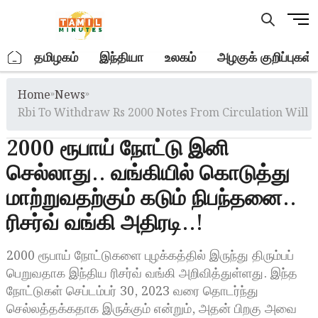
Skip
M
to
e
content
n
.
தமிழகம்
இந்தியா
உலகம்
அழகுக் குறிப்புகள்
u
B
Home
»
News
»
u
t
Rbi To Withdraw Rs 2000 Notes From Circulation Will 
t
2000 ரூபாய் நோட்டு இனி
o
n
செல்லாது.. வங்கியில் கொடுத்து
மாற்றுவதற்கும் கடும் நிபந்தனை..
ரிசர்வ் வங்கி அதிரடி..!
2000 ரூபாய் நோட்டுகளை புழக்கத்தில் இருந்து திரும்பப்
பெறுவதாக இந்திய ரிசர்வ் வங்கி அறிவித்துள்ளது. இந்த
நோட்டுகள் செப்டம்பர் 30, 2023 வரை தொடர்ந்து
செல்லத்தக்கதாக இருக்கும் என்றும், அதன் பிறகு அவை