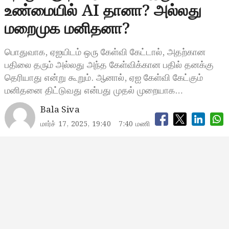
உண்மையில் AI தானா? அல்லது
மறைமுக மனிதனா?
பொதுவாக, ஏஐயிடம் ஒரு கேள்வி கேட்டால், அதற்கான
பதிலை தரும் அல்லது அந்த கேள்விக்கான பதில் தனக்கு
தெரியாது என்று கூறும். ஆனால், ஏஐ கேள்வி கேட்கும்
மனிதனை திட்டுவது என்பது முதல் முறையாக…
Bala Siva
மார்ச் 17, 2025, 19:40
7:40 மணி