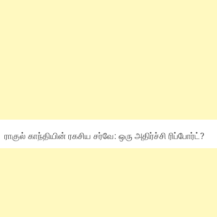
ராகுல் காந்தியின் ரகசிய சர்வே: ஒரு அதிர்ச்சி ரிப்போர்ட்?