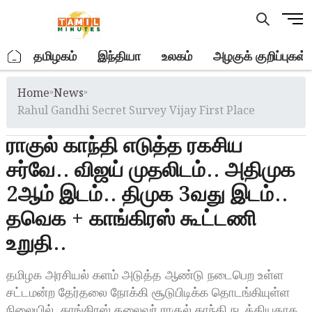
Skip
M
to
e
content
n
.
தமிழகம்
இந்தியா
உலகம்
அழகுக் குறிப்புகள்
u
B
Home
»
News
»
u
t
Rahul Gandhi Secret Survey Vijay First Place
t
ராகுல் காந்தி எடுத்த ரகசிய
o
n
சர்வே.. விஜய் முதலிடம்.. அதிமுக
2ஆம் இடம்.. திமுக 3வது இடம்..
தவெக + காங்கிரஸ் கூட்டணி
உறுதி..
தமிழக அரசியல் களம் அடுத்த ஆண்டு நடைபெற உள்ள
சட்டமன்ற தேர்தலை நோக்கி சூடுபிடிக்க தொடங்கியுள்ள
நிலையில், காங்கிரஸ் தலைவர் ராகுல் காந்தி நடத்தியதாக