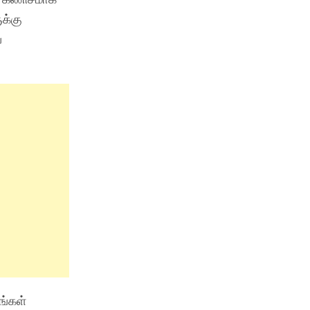
க்கு
ை
ங்கள்