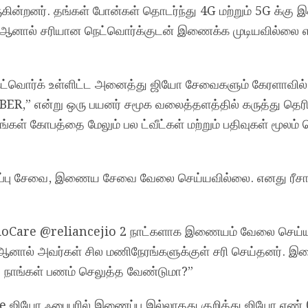
ின்றனர். தங்கள் போன்கள் தொடர்ந்து 4G மற்றும் 5G க்கு 
, ஆனால் சரியான நெட்வொர்க்குடன் இணைக்க முடியவில்லை எ
ெட்வொர்க் உள்ளிட்ட அனைத்து ஜியோ சேவைகளும் கேரளாவில்
BER,” என்று ஒரு பயனர் சமூக வலைத்தளத்தில் கருத்து தெரிவ
கள் கோபத்தை மேலும் பல ட்வீட்கள் மற்றும் பதிவுகள் மூலம் 
ப்பு சேவை, இணைய சேவை வேலை செய்யவில்லை. எனது ரீசார
@JioCare @reliancejio 2 நாட்களாக இணையம் வேலை செய்
, ஆனால் அவர்கள் சில மணிநேரங்களுக்குள் சரி செய்தனர்.
ு நாங்கள் பணம் செலுத்த வேண்டுமா?”
ஜியோ ஃபைபரில் இணைப்பு இல்லாதது குறித்து ஜியோ எண்