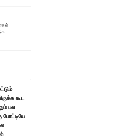
ைகள்
திக
்டும்
ிருக்க கூட
னும் பல
ு போட்டியே
்ல
ல்