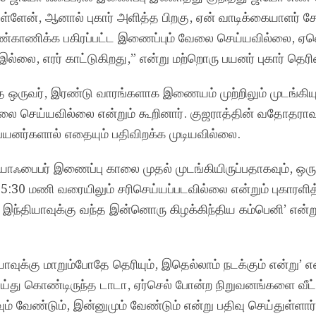
ுள்ளேன், ஆனால் புகார் அளித்த பிறகு, ஏன் வாடிக்கையாளர்
ண்காணிக்க பகிரப்பட்ட இணைப்பும் வேலை செய்யவில்லை, ஏ
ல்லை, எரர் காட்டுகிறது,” என்று மற்றொரு பயனர் புகார் தெரிவ
்த ஒருவர், இரண்டு வாரங்களாக இணையம் முற்றிலும் முடங்கிய
லை செய்யவில்லை என்றும் கூறினார். குஜராத்தின் வதோதராவு
ு பயனர்களால் எதையும் பதிவிறக்க முடியவில்லை.
யோஃபைபர் இணைப்பு காலை முதல் முடங்கியிருப்பதாகவும், ஒர
ை 5:30 மணி வரையிலும் சரிசெய்யப்படவில்லை என்றும் புகாரளித்
்தியாவுக்கு வந்த இன்னொரு கிழக்கிந்திய கம்பெனி’ என்ற
ுக்கு மாறும்போதே தெரியும், இதெல்லாம் நடக்கும் என்று’ எ
்து கொண்டிருந்த டாடா, ஏர்செல் போன்ற நிறுவனங்களை வீட்ட
் வேண்டும், இன்னுமும் வேண்டும் என்று பதிவு செய்துள்ளார்