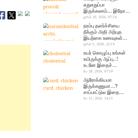
சுறுசுறுப்பா
இருக்கலாம்… இதோ
almond, procoli
சூப்பர் உணவுகள்!
ஜூன் 20, 2026, 07:54
நரம்பு தளர்ச்சியை
நீக்கும் அதி அற்புத
இயற்கை உணவுகள்…
தவற விட்டுறாதீங்க!
ஜூன் 5, 2026, 22:59
narambuthalar
உயர் கொழுப்பு உங்கள்
chi,
உயிருக்கு ஆப்பு..!
cholestral
pasalaikeerai
உடனே இதைச்
செய்யுங்க!
மே 28, 2026, 07:18
ஆரோக்கியமா
இருக்கணுமா…?
curd, chicken
சாப்பாட்டுல இதை
எல்லாம்
மே 13, 2026, 14:35
சேர்த்துடாதீங்க…!