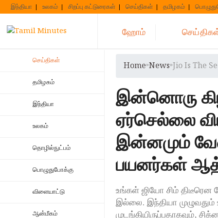
Skip
இந்தியா
உலகம்
சிறப்பு கட்டுரைகள்
செய்திகள்
தமிழகம்
பொழுது
to
content
ஹோம்
செய்திகள
செய்திகள்
Home
»
News
»
Jio Is The 
தமிழகம்
இன்னொரு கிழக
இந்தியா
ஏர்செல்லை விர
உலகம்
இன்னமும் வேண
தொழில்நுட்பம்
பயனர்கள் ஆத்
பொழுதுபோக்கு
உங்கள் ஜியோ சிம் திடீரென
விளையாட்டு
இல்லை. இந்தியா முழுவதும் 
முடங்கியிருப்பதாகவும், ச
ஆன்மீகம்