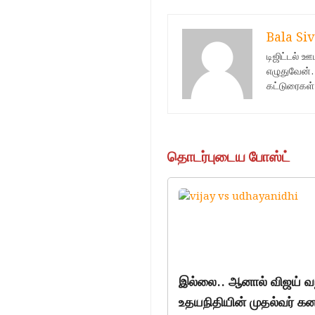
Bala Siv
டிஜிட்டல் 
எழுதுவேன்.
கட்டுரைகள்
தொடர்புடைய போஸ்ட்
இல்லை.. ஆனால் விஜய் வந்
உதயநிதியின் முதல்வர் க