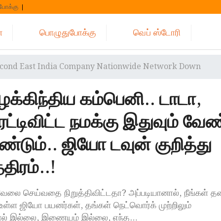
போக்கு
்
பொழுதுபோக்கு
வெப் ஸ்டோரி
Second East India Company Nationwide Network Down
்கிந்திய கம்பெனி.. டாடா,
ட்டிவிட்ட நமக்கு இதுவும் வேண
்டும்.. ஜியோ டவுன் குறித்து
திரம்..!
 வேலை செய்வதை நிறுத்திவிட்டதா? அப்படியானால், நீங்கள் 
உள்ள ஜியோ பயனர்கள், தங்கள் நெட்வொர்க் முற்றிலும்
ிக்னல் இல்லை, இணையம் இல்லை, எந்த…