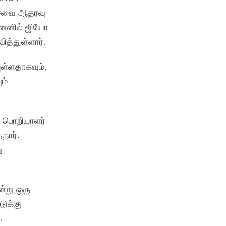
 சேவை ஆதரவு
னெனில் ஜியோ
ித்துள்ளார்.
ுள்ளதாகவும்,
ம்
ு பொறியாளர்
தார்.
ு
ன்று ஒரு
ுக்கு
.