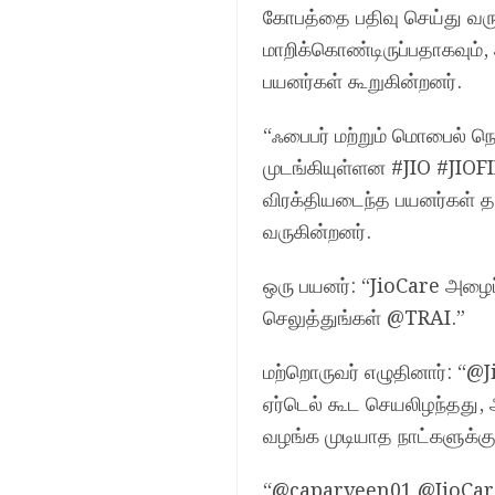
கோபத்தை பதிவு செய்து வருக
மாறிக்கொண்டிருப்பதாகவும்
பயனர்கள் கூறுகின்றனர்.
“ஃபைபர் மற்றும் மொபைல் ந
முடங்கியுள்ளன #JIO #JIOFI
விரக்தியடைந்த பயனர்கள் தங்
வருகின்றனர்.
ஒரு பயனர்: “JioCare அழை
செலுத்துங்கள் @TRAI.”
மற்றொருவர் எழுதினார்: “
ஏர்டெல் கூட செயலிழந்தது
வழங்க முடியாத நாட்களுக்க
“@caparveen01 @JioCare 