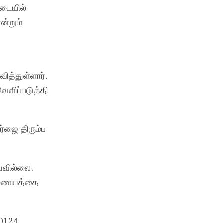
இடையில்
ன்றும்
ித்துள்ளார்.
வெளிப்படுத்தி
்ஜை திரும்ப
யவில்லை.
 இணையத்தை
 0124