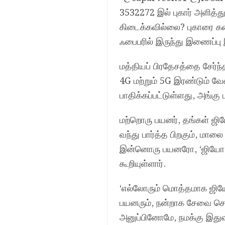
3532272 இல் புகார் அளித்த
கிடைக்கவில்லை? புகாரை க
ஃபைபரில் இருந்து இணைப்பு இ
மத்தியப் பிரதேசத்தை சேர்ந
4G மற்றும் 5G இரண்டும் வே
பாதிக்கப்பட்டுள்ளது, அங்க
மற்றொரு பயனர், தங்கள் ஜி
வந்து பார்த்த பிறகும், மால
இன்னொரு பயனரோ, ‘ஜியோ இந
கூறியுள்ளார்.
‘எல்லோரும் மொத்தமாக ஜியோவ
பயனரும், நன்றாக சேவை செய
அனுப்பினோமே, நமக்கு இதுவும