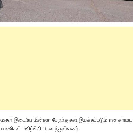
ைசூர் இடையே மின்சார பேருந்துகள் இயக்கப்படும் என கர்நாட
பயணிகள் மகிழ்ச்சி அடைந்துள்ளனர்.