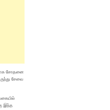
ட்களாக சோதனை
ேருந்து சேவை
வகையில்
கு இந்த