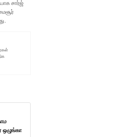
யாக சார்ஜ்
மைசூர்
து.
ைகள்
திக
காம
ை ஒழுங்கா