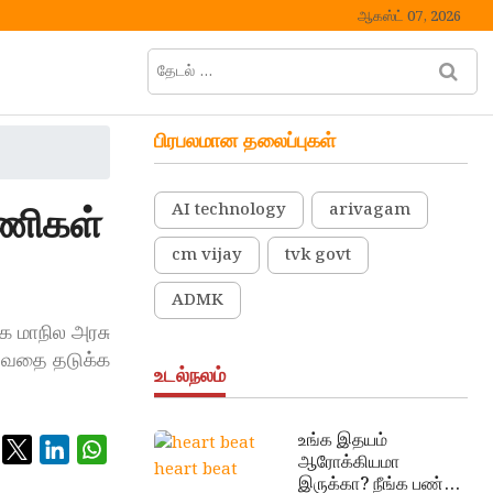
ஆகஸ்ட் 07, 2026
தேடல்
M
…
e
n
பிரபலமான தலைப்புகள்
u
B
u
யணிகள்
AI technology
arivagam
t
t
cm vijay
tvk govt
o
n
ADMK
க மாநில அரசு
படுவதை தடுக்க
உடல்நலம்
உங்க இதயம்
ஆரோக்கியமா
heart beat
இருக்கா? நீங்க பண்ண