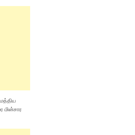
 மத்திய
ை மின்சார