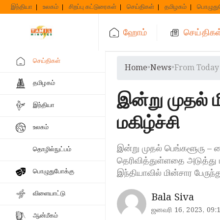
Skip
இந்தியா
உலகம்
சிறப்பு கட்டுரைகள்
செய்திகள்
தமிழகம்
பொழுது
to
content
ஹோம்
செய்திகள
செய்திகள்
Home
»
News
»
From Today 
தமிழகம்
இன்று முதல் 
இந்தியா
மகிழ்ச்சி
உலகம்
இன்று முதல் பெங்களூரு – ம
தொழில்நுட்பம்
தெரிவித்துள்ளதை அடுத்து ப
இந்தியாவில் மின்சார பேரு
பொழுதுபோக்கு
விளையாட்டு
Bala Siva
ஜனவரி 16, 2023, 09:
ஆன்மீகம்