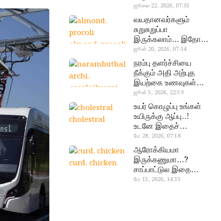
வேண்டிய எளிய 5
ஜூலை 22, 2026, 07:35
டெஸ்ட்!
வயதானவர்களும்
சுறுசுறுப்பா
இருக்கலாம்… இதோ
almond, procoli
சூப்பர் உணவுகள்!
ஜூன் 20, 2026, 07:54
நரம்பு தளர்ச்சியை
நீக்கும் அதி அற்புத
இயற்கை உணவுகள்…
தவற விட்டுறாதீங்க!
ஜூன் 5, 2026, 22:59
narambuthalar
உயர் கொழுப்பு உங்கள்
chi,
உயிருக்கு ஆப்பு..!
cholestral
pasalaikeerai
உடனே இதைச்
செய்யுங்க!
மே 28, 2026, 07:18
ஆரோக்கியமா
இருக்கணுமா…?
curd, chicken
சாப்பாட்டுல இதை
எல்லாம்
மே 13, 2026, 14:35
சேர்த்துடாதீங்க…!