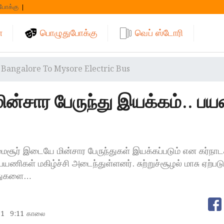
போக்கு
்
பொழுதுபோக்கு
வெப் ஸ்டோரி
Bangalore To Mysore Electric Bus
மின்சார பேருந்து இயக்கம்.. ப
ைசூர் இடையே மின்சார பேருந்துகள் இயக்கப்படும் என கர்நாட
யணிகள் மகிழ்ச்சி அடைந்துள்ளனர். சுற்றுச்சூழல் மாசு ஏற்
ந்துகளை…
11
9:11 காலை