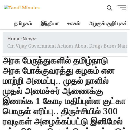
Skip
M
to
e
content
n
.
தமிழகம்
இந்தியா
உலகம்
அழகுக் குறிப்புகள்
u
B
Home
»
News
»
u
t
Cm Vijay Government Actions About Drugs Buses Nam
t
அரசு பேருந்துகளில் தமிழ்நாடு
o
n
அரசு போக்குவரத்து கழகம் என
மாற்றி அமைப்பு.. முதல் நாளில்
முதல் அமைச்சர் ஆணைக்கு
இணங்க 1 கோடி மதிப்புள்ள குட்கா
பொருள் எரிப்பு.. திருச்சியில் 300
ரவுடிகள் அழைக்கப்பட்டு இனிமேல்