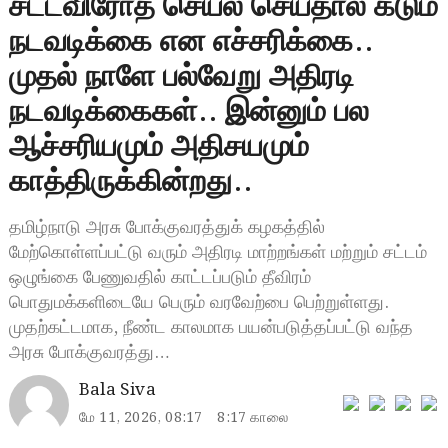
சட்டவிரோத செயல் செய்தால் கடும்
நடவடிக்கை என எச்சரிக்கை..
முதல் நாளே பல்வேறு அதிரடி
நடவடிக்கைகள்.. இன்னும் பல
ஆச்சரியமும் அதிசயமும்
காத்திருக்கின்றது..
தமிழ்நாடு அரசு போக்குவரத்துக் கழகத்தில்
மேற்கொள்ளப்பட்டு வரும் அதிரடி மாற்றங்கள் மற்றும் சட்டம்
ஒழுங்கை பேணுவதில் காட்டப்படும் தீவிரம்
பொதுமக்களிடையே பெரும் வரவேற்பை பெற்றுள்ளது.
முதற்கட்டமாக, நீண்ட காலமாக பயன்படுத்தப்பட்டு வந்த
அரசு போக்குவரத்து…
Bala Siva
மே 11, 2026, 08:17
8:17 காலை