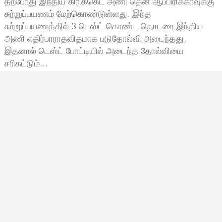
தற்போது இந்திய கிரிக்கெட் அணி தென் ஆப்பிரிக்காவுக்கு
சுற்றுப்பயணம் மேற்கொண்டுள்ளது. இந்த
சுற்றுப்பயணத்தில் 3 டெஸ்ட் கொண்ட தொடரை இந்திய
அணி எதிர்பாராதவிதமாக படுதோல்வி அடைந்தது.
இதனால் டெஸ்ட் போட்டியில் அடைந்த தோல்வியை
சரிகட்டும்…
Vetri P
ஜனவரி 21, 2022, 13:57
1:57 மணி