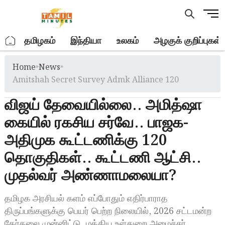
Skip
M
to
e
content
n
.
தமிழகம்
இந்தியா
உலகம்
அழகுக் குறிப்புகள்
u
B
Home
»
News
»
u
t
Amitshah Secret Survey Admk Alliance 120
t
விஜய் தேவையில்லை.. அமித்ஷா
o
n
கையில் ரகசிய சர்வே.. பாஜக-
அதிமுக கூட்டணிக்கு 120
தொகுதிகள்.. கூட்டணி ஆட்சி..
முதல்வர் அண்ணாமலையா?
தமிழக அரசியல் களம் எப்போதும் எதிர்பாராத
திருப்பங்களுக்கு பெயர் பெற்ற நிலையில், 2026 சட்டமன்ற
தேர்தலை முன்னிட்டு, மத்திய உள்துறை அமைச்சர்