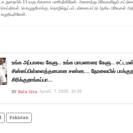
ஊடக துறையில் 15 வருடங்களாக பணிபுரிகிறேன். அனைத்து பிரிவுகளிலும் கட்டுர
 செய்திகள், பொழுதுபோக்கு, தொழில்நுட்பம், விளையாட்டு ஆகிய பிரிவுகள் அ
 எழுதியுள்ளேன்.
உங்க அப்பாவை கேளு.. உங்க மாமனாரை கேளு.. சட்டமன்
சின்னப்பிள்ளைத்தனமான சண்டை.. நேரலையில் பாக்கு
சிரிக்குறாங்கப்பா…
ஆகஸ்ட் 7, 2026, 16:16
BY
Bala Siva
d
Pakistan