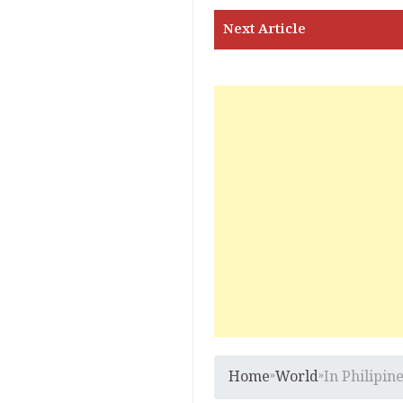
Home
»
World
»
In Philipi