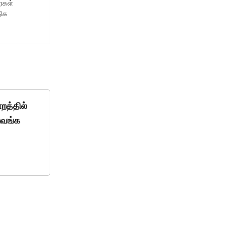
ைகள்
திக
றத்தில்
றவங்க