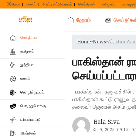
Skip
இந்தியா
உலகம்
சிறப்பு கட்டுரைகள்
செய்திகள்
தமிழகம்
பொழுது
to
content
ஹோம்
செய்திகள
செய்திகள்
Home
»
News
»
Akistan Arm
தமிழகம்
பாகிஸ்தான் 
இந்தியா
செய்யப்பட்டாரா
உலகம்
பாகிஸ்தான் ராணுவத்தில் எ
தொழில்நுட்பம்
பாகிஸ்தான் கூட்டு ராணுவ 
தலைவர் ஜெனரல் அசிம் மு
பொழுதுபோக்கு
விளையாட்டு
Bala Siva
மே 9, 2025, 09:15
9
ஆன்மீகம்