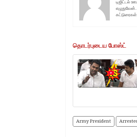
டிஜிட்டல் 
எழுதுவேன்.
கட்டுரைகள்
தொடர்புடைய போஸ்ட்
Army President
Arreste