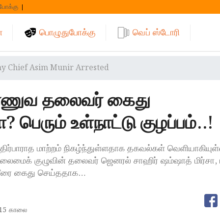
போக்கு
்
பொழுதுபோக்கு
வெப் ஸ்டோரி
y Chief Asim Munir Arrested
ராணுவ தலைவர் கைது
? பெரும் உள்நாட்டு குழப்பம்..!
திர்பாராத மாற்றம் நிகழ்ந்துள்ளதாக தகவல்கள் வெளியாகியுள
தலைமைக் குழுவின் தலைவர் ஜெனரல் சாஹிர் ஷம்ஷாத் மிர்சா,
னீரை கைது செய்ததாக…
:15 காலை