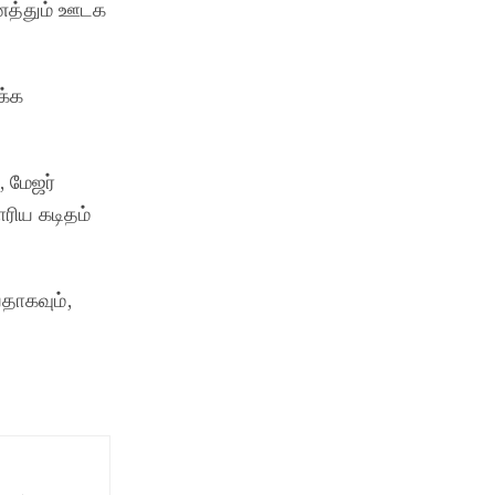
ைத்தும் ஊடக
க்க
, மேஜர்
ரிய கடிதம்
தாகவும்,