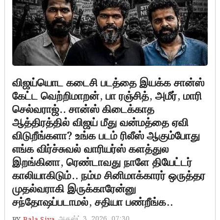
விஜய்யொட கடைசி படத்தை இயக்க சான்ஸ்
கேட்ட வெற்றிமாறன், பா ரஞ்சித், அமீர், மாரி
செல்வராஜ்.. சான்ஸ் கிடைக்காத
ஆத்திரத்தில் விஜய் மீது வன்மத்தை ஏவி
விடுறீங்களா? உங்க படம் ரிலீஸ் ஆகும்போது
எங்க விர்ச்சுவல் வாரியர்ஸ் களத்துல
இறங்கினா, ரெண்டாவது நாளே தியேட்டர்
காலியாகிடும்.. நம்ம சினிமாக்காரர் ஒருத்தர
முதல்வராகி இருக்காரேன்னு
சந்தோஷப்படாமல், சதியா பண்றீங்க..
ஆகஸ்ட் 3, 2026, 07:30