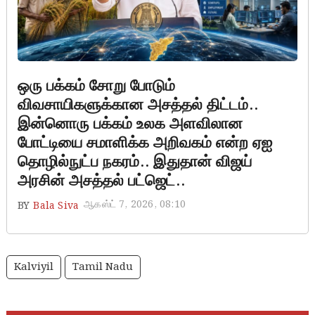
ஒரு பக்கம் சோறு போடும்
விவசாயிகளுக்கான அசத்தல் திட்டம்..
இன்னொரு பக்கம் உலக அளவிலான
போட்டியை சமாளிக்க அறிவகம் என்ற ஏஐ
தொழில்நுட்ப நகரம்.. இதுதான் விஜய்
அரசின் அசத்தல் பட்ஜெட்..
ஆகஸ்ட் 7, 2026, 08:10
BY
Bala Siva
Kalviyil
Tamil Nadu