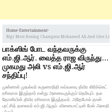
Home
»
Entertainment
»
Mgr Mets Boxing Champion Mohamed Ali And Give Lova
பாக்ஸிங் போட வந்தவருக்கு
எம்.ஜி.ஆர். வைத்த ராஜ விருந்து…
முகமது அலி vs எம்.ஜி.ஆர்
சந்திப்பு!
முன்னாள் முதல்வர் கருணாநிதி எவ்வளவு தீவிர கிரிக்கெட்
ரசிகராக இருந்தார் என்று அனைவருக்கும் தெரியும். தல
தோனியின் தீவிர ரசிகராக இருந்தவர். அதேபோல் தான்
புரட்சித் தலைவர் எம்.ஜி.ஆரும். விளையாட்டின் மேல் அலாதி