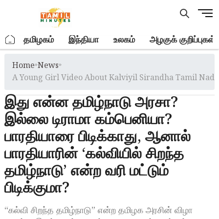
Skip
M
to
e
content
n
.
தமிழகம்
இந்தியா
உலகம்
அழகுக் குறிப்புகள்
u
B
Home
»
News
»
u
t
A Young Girl Video About Kalviyil Sirandha Tamil Nad
t
இது என்ன தமிழ்நாடு அரசா?
o
n
இல்லை டிராமா கம்பெனியா?
பாரதியாரை பிடிக்காது, ஆனால்
பாரதியாரின் ‘கல்வியில் சிறந்த
தமிழ்நாடு’ என்ற வரி மட்டும்
பிடிக்குமா?
“கல்வி சிறந்த தமிழ்நாடு” என்ற தமிழக அரசின் விழா