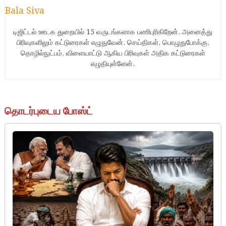
Bala Siva
டிஜிட்டல் ஊடக துறையில் 15 வருடங்களாக பணிபுரிகிறேன். அனைத்து
பிரிவுகளிலும் கட்டுரைகள் எழுதுவேன். செய்திகள், பொழுதுபோக்கு,
தொழில்நுட்பம், விளையாட்டு ஆகிய பிரிவுகள் அதிக கட்டுரைகள்
எழுதியுள்ளேன்.
தொடர்புடைய போஸ்ட்