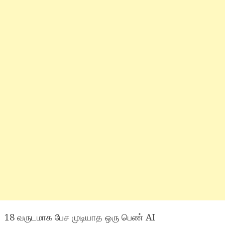
18 வருடமாக பேச முடியாத ஒரு பெண் AI