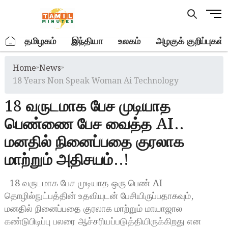
Skip
M
to
e
content
n
.
தமிழகம்
இந்தியா
உலகம்
அழகுக் குறிப்புகள்
u
B
Home
»
News
»
u
t
18 Years Non Speak Woman Ai Technology
t
18 வருடமாக பேச முடியாத
o
n
பெண்ணை பேச வைத்த AI..
மனதில் நினைப்பதை குரலாக
மாற்றும் அதிசயம்..!
18 வருடமாக பேச முடியாத ஒரு பெண் AI
தொழில்நுட்பத்தின் உதவியுடன் பேசியிருப்பதாகவும்,
மனதில் நினைப்பதை குரலாக மாற்றும் மாயாஜால
கண்டுபிடிப்பு பலரை ஆச்சரியப்படுத்தியிருக்கிறது என