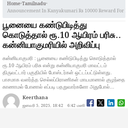
Home
»
Tamilnadu
»
Announcement In Kanyakumari Rs 10000 Reward For Fi
பூனையை கண்டுபிடித்து
கொடுத்தால் ரூ.10 ஆயிரம் பரிசு..
கன்னியாகுமரியில் அறிவிப்பு
கன்னியாகுமரி : பூனையை கண்டுபிடித்து கொடுத்தால்
ரூ.10 ஆயிரம் பரிசு என்று கன்னியாகுமரி மாவட்டம்
திருவட்டார் பகுதியில் போஸ்டர்கள் ஒட்டப்பட்டுள்ளது.
பாசமாக வளர்த்த செல்லப்பிராணிகள் மாயமானால் குழந்தை
காணாமல் போனால் எப்படி பதறுவார்களோ அதுபோல்…
Keerthana
ஜனவரி 5, 2025, 18:42
6:42 மணி