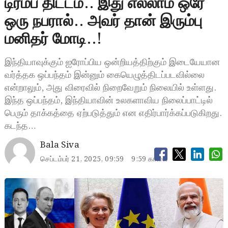
டிரம்ப் திட்டம்.. இது எல்லாம் ஒரே
ஒரு நபரால்.. அவர் தான் இரும்பு
மனிதர் மோடி..!
இந்தியாவுக்கும் ஐரோப்பிய ஒன்றியத்திற்கும் இடையேயான
வர்த்தக ஒப்பந்தம் இன்னும் கையெழுத்திடப்படவில்லை
என்றாலும், அது விரைவில் நிறைவேறும் நிலையில் உள்ளது.
இந்த ஒப்பந்தம், இந்தியாவின் உலகளாவிய நிலைப்பாட்டில்
பெரும் தாக்கத்தை ஏற்படுத்தும் என எதிர்பார்க்கப்படுகிறது.
கடந்த…
Bala Siva
செப்டம்பர் 21, 2025, 09:59
9:59 காலை