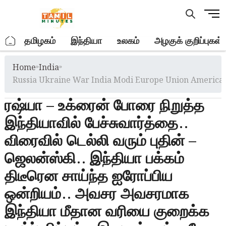
Skip
M
to
e
content
n
.
தமிழகம்
இந்தியா
உலகம்
அழகுக் குறிப்புகள்
u
B
Home
»
India
»
u
t
Russia Ukraine War India Modi Europe Union Americ
t
ரஷ்யா – உக்ரைன் போரை நிறுத்த
o
n
இந்தியாவில் பேச்சுவார்த்தை..
விரைவில் டெல்லி வரும் புதின் –
ஜெலன்ஸ்கி.. இந்தியா பக்கம்
திடீரென சாய்ந்த ஐரோப்பிய
ஒன்றியம்.. அவசர அவசரமாக
இந்தியா மீதான வரியை குறைக்க