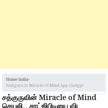
Home
»
India
»
Sathguru In Miracle Of Mind App Chatgpt
சத்குருவின் Miracle of Mind
செயலி.. சாட்ஜிபிடியை விட