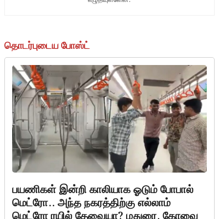
எழுதியுள்ளேன்.
தொடர்புடைய போஸ்ட்
பயணிகள் இன்றி காலியாக ஓடும் போபால்
மெட்ரோ.. அந்த நகரத்திற்கு எல்லாம்
மெட்ரோ ரயில் தேவையா? மதுரை, கோவை