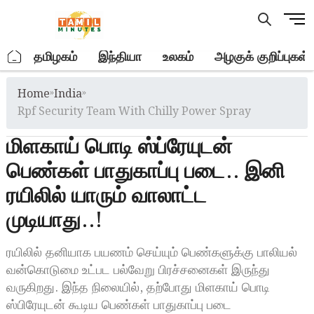
Skip
M
to
e
content
n
.
தமிழகம்
இந்தியா
உலகம்
அழகுக் குறிப்புகள்
u
B
Home
»
India
»
u
t
Rpf Security Team With Chilly Power Spray
t
மிளகாய் பொடி ஸ்ப்ரேயுடன்
o
n
பெண்கள் பாதுகாப்பு படை.. இனி
ரயிலில் யாரும் வாலாட்ட
முடியாது..!
ரயிலில் தனியாக பயணம் செய்யும் பெண்களுக்கு பாலியல்
வன்கொடுமை உட்பட பல்வேறு பிரச்சனைகள் இருந்து
வருகிறது. இந்த நிலையில், தற்போது மிளகாய் பொடி
ஸ்பிரேயுடன் கூடிய பெண்கள் பாதுகாப்பு படை