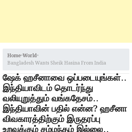
Home
»
World
»
Bangladesh Wants Sheik Hasina From India
ஷேக் ஹசீனாவை ஒப்படையுங்கள்..
இந்தியாவிடம் தொடர்ந்து
வலியுறுத்தும் வங்கதேசம்..
இந்தியாவின் பதில் என்ன? ஹசீனா
விவகாரத்திற்கும் இருதரப்பு
உறவுக்கும் சம்மந்தம் இல்லை..