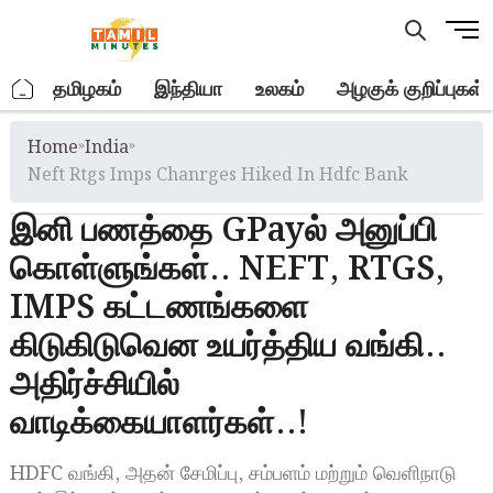
Skip
M
to
e
content
n
.
தமிழகம்
இந்தியா
உலகம்
அழகுக் குறிப்புகள்
u
B
Home
»
India
»
u
t
Neft Rtgs Imps Chanrges Hiked In Hdfc Bank
t
இனி பணத்தை GPayல் அனுப்பி
o
n
கொள்ளுங்கள்.. NEFT, RTGS,
IMPS கட்டணங்களை
கிடுகிடுவென உயர்த்திய வங்கி..
அதிர்ச்சியில்
வாடிக்கையாளர்கள்..!
HDFC வங்கி, அதன் சேமிப்பு, சம்பளம் மற்றும் வெளிநாடு