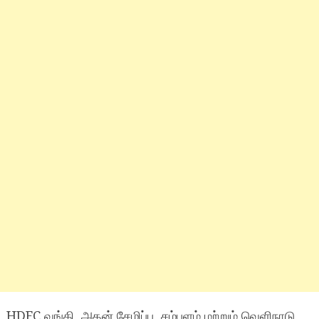
HDFC வங்கி, அதன் சேமிப்பு, சம்பளம் மற்றும் வெளிநாடு