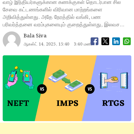
வாழ் இந்தியர்களுக்கான கணக்குகள் தொடர்பான சில
சேவை கட்டணங்களில் விரிவான மாற்றங்களை
அறிவித்துள்ளது. அதே நேரத்தில் வங்கி, பண
பரிவர்த்தனை வரம்புகளையும் குறைத்துள்ளது, இலவச…
Bala Siva
ஆகஸ்ட் 14, 2025, 15:40
3:40 மணி