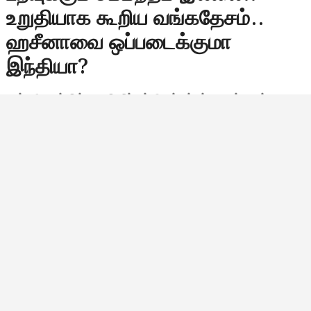
உறுதியாக கூறிய வங்கதேசம்..
ஹசீனாவை ஒப்படைக்குமா
இந்தியா?
வங்கதேசத்தில் பதவி நீக்கம் செய்யப்பட்ட முன்னாள்
பிரதமர் ஷேக் ஹசீனாவை விரைவாக நாடு கடத்த வேண்டும்
என்று இந்தியாவிடம் எதிர்பார்ப்பதாக வங்கதேசம்
தெரிவித்துள்ளது. இருப்பினும், இந்த விவகாரம் மட்டும் இரு
நாடுகளுக்கும் இடையேயான உறவுக்கு…
Bala Siva
டிசம்பர் 1, 2025, 11:59
11:59 காலை