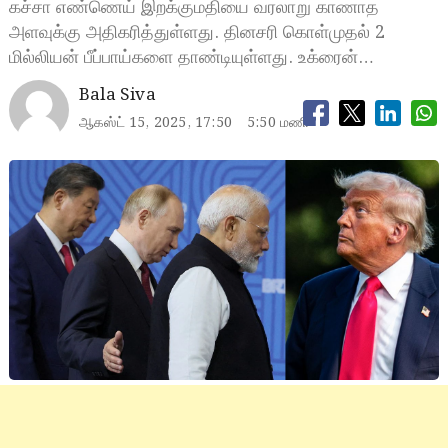
கச்சா எண்ணெய் இறக்குமதியை வரலாறு காணாத
அளவுக்கு அதிகரித்துள்ளது. தினசரி கொள்முதல் 2
மில்லியன் பீப்பாய்களை தாண்டியுள்ளது. உக்ரைன்…
Bala Siva
ஆகஸ்ட் 15, 2025, 17:50
5:50 மணி