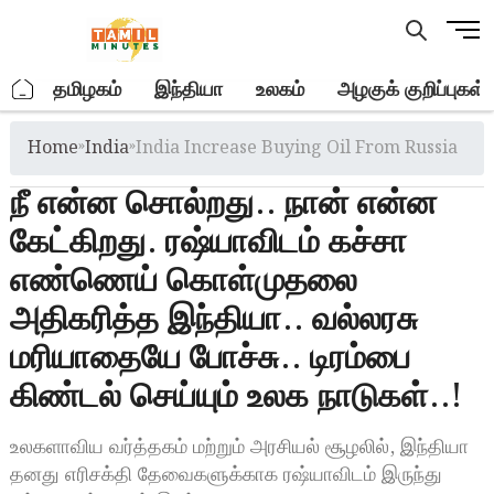
Skip
M
to
e
content
n
.
தமிழகம்
இந்தியா
உலகம்
அழகுக் குறிப்புகள்
u
B
Home
»
India
»
India Increase Buying Oil From Russia
u
t
நீ என்ன சொல்றது.. நான் என்ன
t
o
கேட்கிறது. ரஷ்யாவிடம் கச்சா
n
எண்ணெய் கொள்முதலை
அதிகரித்த இந்தியா.. வல்லரசு
மரியாதையே போச்சு.. டிரம்பை
கிண்டல் செய்யும் உலக நாடுகள்..!
உலகளாவிய வர்த்தகம் மற்றும் அரசியல் சூழலில், இந்தியா
தனது எரிசக்தி தேவைகளுக்காக ரஷ்யாவிடம் இருந்து