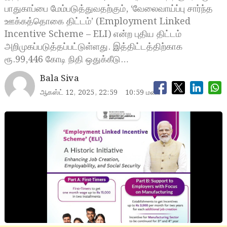
பாதுகாப்பை மேம்படுத்துவதற்கும், ‘வேலைவாய்ப்பு சார்ந்த
ஊக்கத்தொகை திட்டம்’ (Employment Linked
Incentive Scheme – ELI) என்ற புதிய திட்டம்
அறிமுகப்படுத்தப்பட்டுள்ளது. இத்திட்டத்திற்காக
ரூ.99,446 கோடி நிதி ஒதுக்கீடு…
Bala Siva
ஆகஸ்ட் 12, 2025, 22:59
10:59 மணி