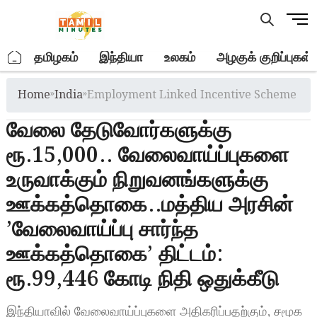
Skip
M
to
e
content
n
.
தமிழகம்
இந்தியா
உலகம்
அழகுக் குறிப்புகள்
u
B
Home
»
India
»
Employment Linked Incentive Scheme
u
t
வேலை தேடுவோர்களுக்கு
t
o
ரூ.15,000.. வேலைவாய்ப்புகளை
n
உருவாக்கும் நிறுவனங்களுக்கு
ஊக்கத்தொகை..மத்திய அரசின்
’வேலைவாய்ப்பு சார்ந்த
ஊக்கத்தொகை’ திட்டம்:
ரூ.99,446 கோடி நிதி ஒதுக்கீடு
இந்தியாவில் வேலைவாய்ப்புகளை அதிகரிப்பதற்கும், சமூக