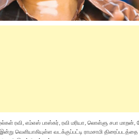
ல்கள் ரவி, எம்எஸ் பாஸ்கர், ரவி மரியா, லொள்ளு சபா மாறன்,
ில் இன்று வெளியாகியுள்ள வடக்குப்பட்டி ராமசாமி திரைப்படத்த