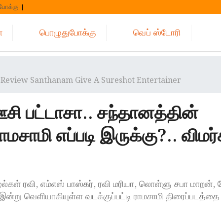
போக்கு
்
பொழுதுபோக்கு
வெப் ஸ்டோரி
Review Santhanam Give A Sureshot Entertainer
சி பட்டாசா.. சந்தானத்தின்
ராமசாமி எப்படி இருக்கு?.. விமர
ல்கள் ரவி, எம்எஸ் பாஸ்கர், ரவி மரியா, லொள்ளு சபா மாறன்,
ில் இன்று வெளியாகியுள்ள வடக்குப்பட்டி ராமசாமி திரைப்படத்த