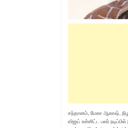
சந்தானம், மேகா ஆகாஷ், நிழ
விஜய் உள்ளிட்ட பலர் நடிப்ப