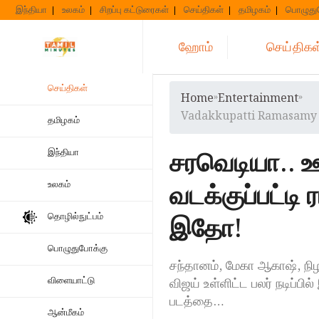
Skip
இந்தியா
உலகம்
சிறப்பு கட்டுரைகள்
செய்திகள்
தமிழகம்
பொழுது
to
content
ஹோம்
செய்திகள
செய்திகள்
Home
»
Entertainment
»
Vadakkupatti Ramasamy 
தமிழகம்
சரவெடியா.. ஊ
இந்தியா
வடக்குப்பட்டி 
உலகம்
தொழில்நுட்பம்
இதோ!
பொழுதுபோக்கு
சந்தானம், மேகா ஆகாஷ், நிழ
விளையாட்டு
விஜய் உள்ளிட்ட பலர் நடிப்ப
படத்தை…
ஆன்மீகம்