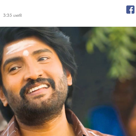
5
3:35 மணி