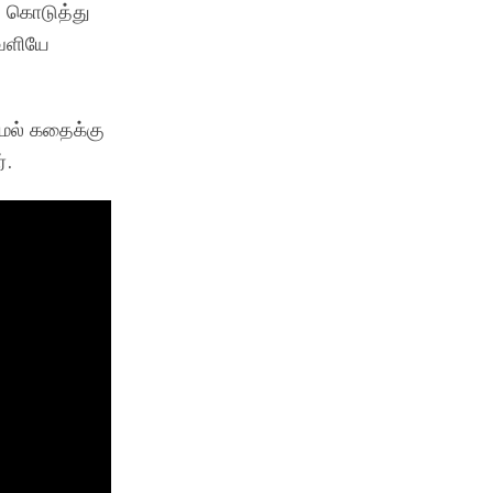
ை கொடுத்து
வெளியே
மல் கதைக்கு
்.