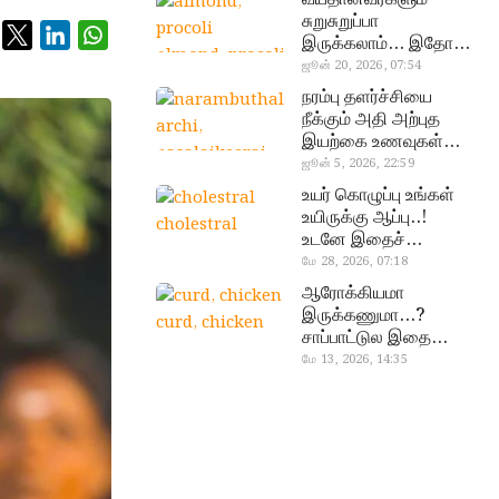
சுறுசுறுப்பா
இருக்கலாம்… இதோ
almond, procoli
சூப்பர் உணவுகள்!
ஜூன் 20, 2026, 07:54
நரம்பு தளர்ச்சியை
நீக்கும் அதி அற்புத
இயற்கை உணவுகள்…
தவற விட்டுறாதீங்க!
ஜூன் 5, 2026, 22:59
narambuthalar
உயர் கொழுப்பு உங்கள்
chi,
உயிருக்கு ஆப்பு..!
cholestral
pasalaikeerai
உடனே இதைச்
செய்யுங்க!
மே 28, 2026, 07:18
ஆரோக்கியமா
இருக்கணுமா…?
curd, chicken
சாப்பாட்டுல இதை
எல்லாம்
மே 13, 2026, 14:35
சேர்த்துடாதீங்க…!