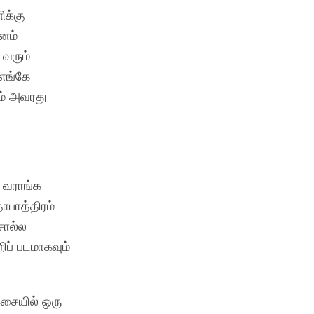
ிக்கு
ானம்
 வரும்
 எங்கே
ும் அவரது
 வராங்க
ாபாத்திரம்
சொல்ல
ிப் படமாகவும்
சையில் ஒரு