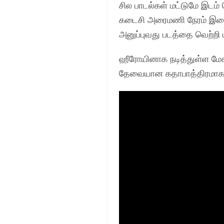
சில பாடல்கள் மட்டுமே இடம்
கடைசி அரைமணி நேரம் இடைவி
அனுப்புவது படத்தை வெற்றி ப
ஹீரோயினாக நடித்துள்ள மே
தேவையான கதாபாத்திரமாக பீர