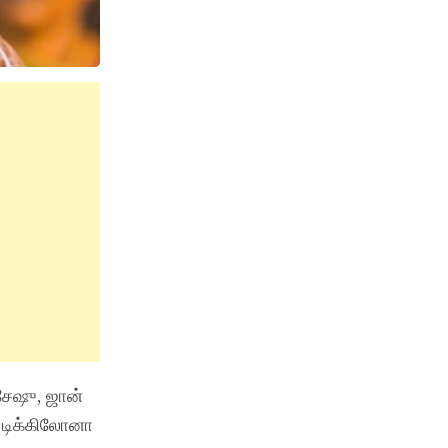
 சேஷு, ஜான்
ை டிக்கிலோனா