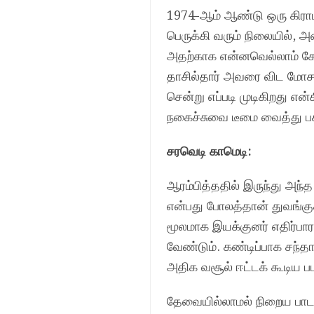
1974-ஆம் ஆண்டு ஒரு கிராம
பெருக்கி வரும் நிலையில், அ
அதற்காக என்னவெல்லாம் கோல
தாசில்தார் அவரை விட மோசமா
சென்று எப்படி முடிகிறது என
நகைச்சுவை டீமை வைத்து பக்
சரவெடி காமெடி:
ஆரம்பித்ததில் இருந்து அந
என்பது போலத்தான் துவங்குக
மூலமாக இயக்குனர் எதிர்பார
வேண்டும். கண்டிப்பாக சந்தான
அதிக வசூல் ஈட்டக் கூடிய பட
தேவையில்லாமல் நிறைய பாட