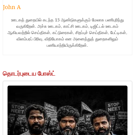
John A
ஊடகத் துறையில் கடந்த 15 ஆண்டுகளுக்கும் மேலாக பணிபுரிந்து
வருகிறேன். அச்சு ஊடகம், காட்சி ஊடகம், டிஜிட்டல் ஊடகம்
ஆகியவற்றில் செய்திகள், கட்டுரைகள், சிறப்புச் செய்திகள், பேட்டிகள்,
விளம்பரப் பிரிவு, விநியோகம் என அனைத்துத் துறைகளிலும்
பணியாற்றியிருக்கிறேன்.
தொடர்புடைய போஸ்ட்