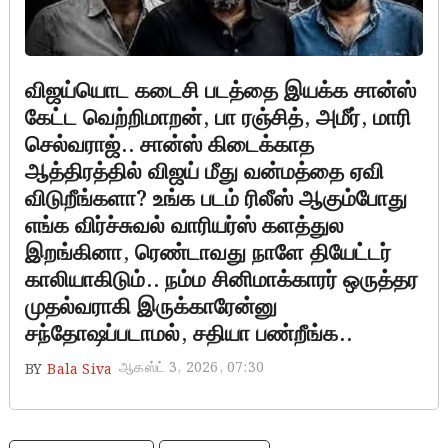
விஜய்யொட கடைசி படத்தை இயக்க சான்ஸ்
கேட்ட வெற்றிமாறன், பா ரஞ்சித், அமீர், மாரி
செல்வராஜ்.. சான்ஸ் கிடைக்காத
ஆத்திரத்தில் விஜய் மீது வன்மத்தை ஏவி
விடுறீங்களா? உங்க படம் ரிலீஸ் ஆகும்போது
எங்க விர்ச்சுவல் வாரியர்ஸ் களத்துல
இறங்கினா, ரெண்டாவது நாளே தியேட்டர்
காலியாகிடும்.. நம்ம சினிமாக்காரர் ஒருத்தர
முதல்வராகி இருக்காரேன்னு
சந்தோஷப்படாமல், சதியா பண்றீங்க..
ஆகஸ்ட் 3, 2026, 07:30
BY
Bala Siva