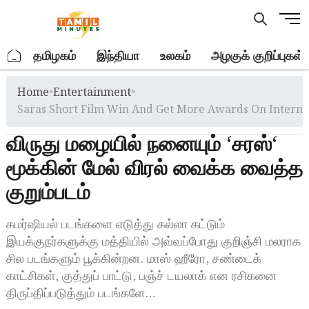
Skip
M
to
e
content
n
.
தமிழகம்
இந்தியா
உலகம்
அழகுக் குறிப்புகள்
u
B
Home
»
Entertainment
»
u
t
Saras Short Film Win And Get More Awards On Internati
t
விருது மழையில் நனையும் ‘சரஸ்‘
o
n
மூக்கின் மேல் விரல் வைக்க வைத்த
குறும்படம்
கமர்ஷியல் படங்களை எடுத்து கல்லா கட்டும்
இயக்குநர்களுக்கு மத்தியில் அவ்வப்போது குறிஞ்சி மலராக
சில படங்களும் பூக்கின்றன. மாஸ் ஹீரோ, சண்டைக்
காட்சிகள், குத்துப் பாட்டு, பஞ்ச் டயலாக் என ரசிகனை
திருப்திப்படுத்தும் படங்களே…