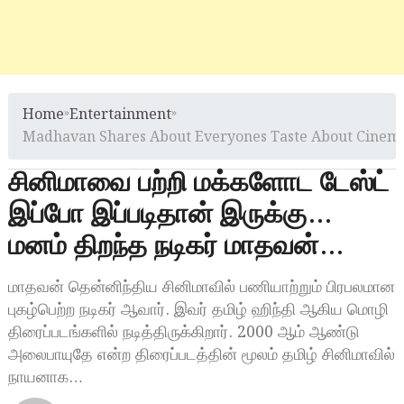
Home
»
Entertainment
»
Madhavan Shares About Everyones Taste About Cinem
சினிமாவை பற்றி மக்களோட டேஸ்ட்
இப்போ இப்படிதான் இருக்கு…
மனம் திறந்த நடிகர் மாதவன்…
மாதவன் தென்னிந்திய சினிமாவில் பணியாற்றும் பிரபலமான
புகழ்பெற்ற நடிகர் ஆவார். இவர் தமிழ் ஹிந்தி ஆகிய மொழி
திரைப்படங்களில் நடித்திருக்கிறார். 2000 ஆம் ஆண்டு
அலைபாயுதே என்ற திரைப்படத்தின் மூலம் தமிழ் சினிமாவில்
நாயனாக…