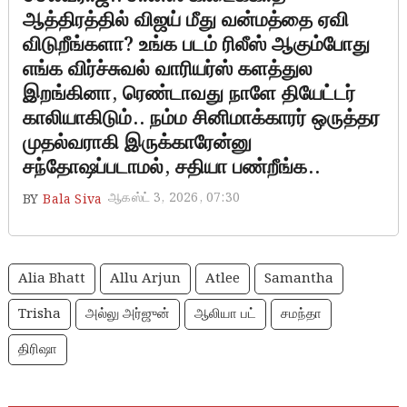
ஆத்திரத்தில் விஜய் மீது வன்மத்தை ஏவி
விடுறீங்களா? உங்க படம் ரிலீஸ் ஆகும்போது
எங்க விர்ச்சுவல் வாரியர்ஸ் களத்துல
இறங்கினா, ரெண்டாவது நாளே தியேட்டர்
காலியாகிடும்.. நம்ம சினிமாக்காரர் ஒருத்தர
முதல்வராகி இருக்காரேன்னு
சந்தோஷப்படாமல், சதியா பண்றீங்க..
ஆகஸ்ட் 3, 2026, 07:30
BY
Bala Siva
Alia Bhatt
Allu Arjun
Atlee
Samantha
Trisha
அல்லு அர்ஜுன்
ஆலியா பட்
சமந்தா
திரிஷா