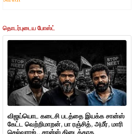
தொடர்புடைய போஸ்ட்
விஜய்யொட கடைசி படத்தை இயக்க சான்ஸ்
கேட்ட வெற்றிமாறன், பா ரஞ்சித், அமீர், மாரி
செல்வராஜ்.. சான்ஸ் கிடைக்காத