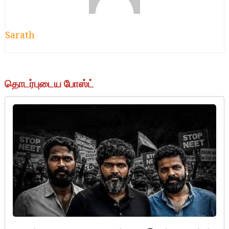
Sarath
தொடர்புடைய போஸ்ட்