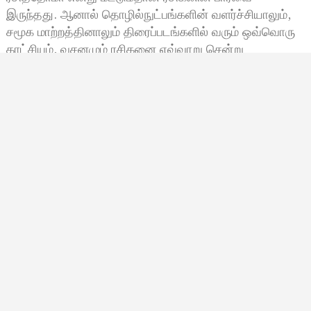
இருந்தது. ஆனால் தொழில்நுட்பங்களின் வளர்ச்சியாலும்,
சமூக மாற்றத்தினாலும் திரைப்படங்களில் வரும் ஒவ்வொரு
காட்சியும், வசனமும் ரசிகனை எவ்வாறு சென்று
சேர்கிறது…
John A
நவம்பர் 15, 2023, 10:14
10:14 காலை