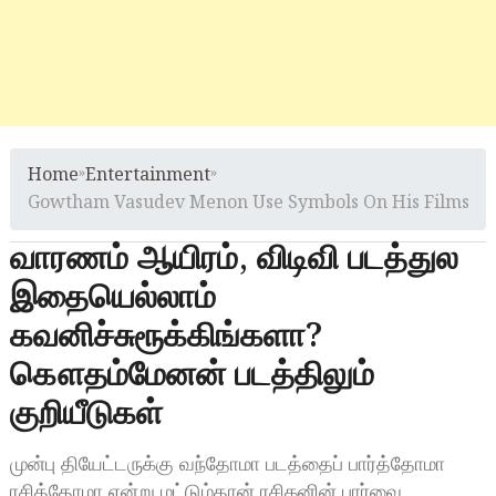
Home
»
Entertainment
»
Gowtham Vasudev Menon Use Symbols On His Films
வாரணம் ஆயிரம், விடிவி படத்துல
இதையெல்லாம்
கவனிச்சுரூக்கிங்களா?
கௌதம்மேனன் படத்திலும்
குறியீடுகள்
முன்பு தியேட்டருக்கு வந்தோமா படத்தைப் பார்த்தோமா
ரசித்தோமா என்று மட்டும்தான் ரசிகனின் பார்வை