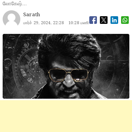
லோகேஷ்…
Sarath
மார்ச் 29, 2024, 22:28
10:28 மணி