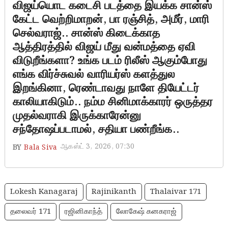
விஜய்யொட கடைசி படத்தை இயக்க சான்ஸ்
கேட்ட வெற்றிமாறன், பா ரஞ்சித், அமீர், மாரி
செல்வராஜ்.. சான்ஸ் கிடைக்காத
ஆத்திரத்தில் விஜய் மீது வன்மத்தை ஏவி
விடுறீங்களா? உங்க படம் ரிலீஸ் ஆகும்போது
எங்க விர்ச்சுவல் வாரியர்ஸ் களத்துல
இறங்கினா, ரெண்டாவது நாளே தியேட்டர்
காலியாகிடும்.. நம்ம சினிமாக்காரர் ஒருத்தர
முதல்வராகி இருக்காரேன்னு
சந்தோஷப்படாமல், சதியா பண்றீங்க..
ஆகஸ்ட் 3, 2026, 07:30
BY
Bala Siva
Lokesh Kanagaraj
Rajinikanth
Thalaivar 171
தலைவர் 171
ரஜினிகாந்த்
லோகேஷ் கனகராஜ்