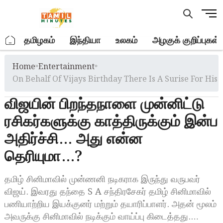
Skip
M
to
e
content
n
.
தமிழகம்
இந்தியா
உலகம்
அழகுக் குறிப்புகள்
u
B
Home
»
Entertainment
»
u
t
On Behalf Of Vijays Birthday There Is A Surise For His 
t
விஜயின் பிறந்தநாளை முன்னிட்டு
o
n
ரசிகர்களுக்கு காத்திருக்கும் இன்ப
அதிர்ச்சி… அது என்ன
தெரியுமா…?
தமிழ் சினிமாவில் முன்ணனி நடிகராக இருந்து வருபவர்
விஜய். இவரது தந்தை S A சந்திரசேகர் தமிழ் சினிமாவில்
பணியாற்றிய இயக்குனர் மற்றும் தயாரிப்பாளர். அதன் மூலம்
அவருக்கு சினிமாவில் நடிக்கும் வாய்ப்பு கிடைத்தது.…