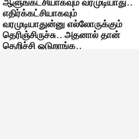
ஆளுங்கட்சியாகவும் வரமுடியாது..
எதிர்க்கட்சியாகவும்
வரமுடியாதுன்னு எல்லோருக்கும்
தெரிஞ்சிருச்சு.. அதனால் தான்
தெறிச்சி ஓடுறாங்க..
அதிமுககாரங்களால் 5
வருடத்திற்கு மேல் அமைச்சர்களாக
இல்லாமல் இருக்க முடியாது..
எனவே தவெகவை நோக்கி
ஓடுறாங்க..
தமிழக அரசியல் களம் மிகத் தீவிரமான ஒரு
மறுசீரமைப்பைச் சந்தித்து வரும் வேளையில், திராவிடக்
கட்சிகளின் எதிர்காலம் குறித்த விவாதங்கள்
முன்னெப்போதையும் விட தற்பொழுது வலுவாக