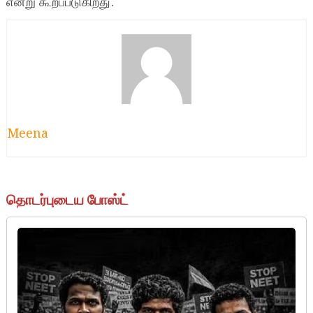
என்று கூறப்படுகிறது.
Meena
தொடர்புடைய போஸ்ட்