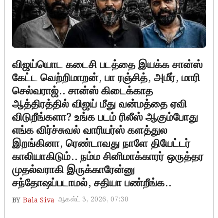
விஜய்யொட கடைசி படத்தை இயக்க சான்ஸ்
கேட்ட வெற்றிமாறன், பா ரஞ்சித், அமீர், மாரி
செல்வராஜ்.. சான்ஸ் கிடைக்காத
ஆத்திரத்தில் விஜய் மீது வன்மத்தை ஏவி
விடுறீங்களா? உங்க படம் ரிலீஸ் ஆகும்போது
எங்க விர்ச்சுவல் வாரியர்ஸ் களத்துல
இறங்கினா, ரெண்டாவது நாளே தியேட்டர்
காலியாகிடும்.. நம்ம சினிமாக்காரர் ஒருத்தர
முதல்வராகி இருக்காரேன்னு
சந்தோஷப்படாமல், சதியா பண்றீங்க..
ஆகஸ்ட் 3, 2026, 07:30
BY
Bala Siva