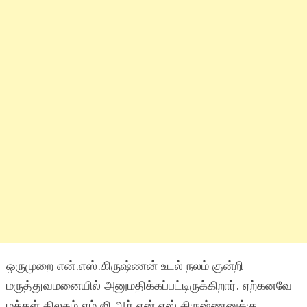
ஒருமுறை என்.எஸ்.கிருஷ்ணன் உடல் நலம் குன்றி
மருத்துவமனையில் அனுமதிக்கப்பட்டிருக்கிறார். ஏற்கனவே
மக்கள் திலகம் எம்.ஜி.ஆர் என்.எஸ்.கிருஷ்ணனுக்கு