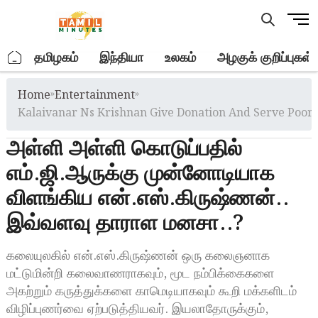
Skip
M
to
e
content
n
.
தமிழகம்
இந்தியா
உலகம்
அழகுக் குறிப்புகள்
u
B
Home
»
Entertainment
»
u
t
Kalaivanar Ns Krishnan Give Donation And Serve Poor 
t
அள்ளி அள்ளி கொடுப்பதில்
o
n
எம்.ஜி.ஆருக்கு முன்னோடியாக
விளங்கிய என்.எஸ்.கிருஷ்ணன்..
இவ்வளவு தாராள மனசா..?
கலையுலகில் என்.எஸ்.கிருஷ்ணன் ஒரு கலைஞனாக
மட்டுமின்றி கலைவாணராகவும், மூட நம்பிக்கைகளை
அகற்றும் கருத்துக்களை காமெடியாகவும் கூறி மக்களிடம்
விழிப்புணர்வை ஏற்படுத்தியவர். இயலாதோருக்கும்,