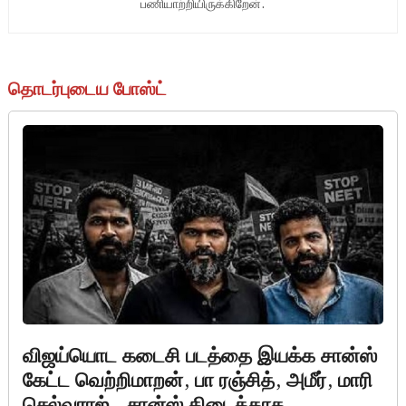
பணியாற்றியிருக்கிறேன்.
தொடர்புடைய போஸ்ட்
விஜய்யொட கடைசி படத்தை இயக்க சான்ஸ்
கேட்ட வெற்றிமாறன், பா ரஞ்சித், அமீர், மாரி
செல்வராஜ்.. சான்ஸ் கிடைக்காத