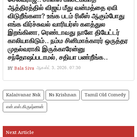
ஆத்திரத்தில் விஜய் மீது வன்மத்தை ஏவி
விடுறீங்களா? உங்க படம் ரிலீஸ் ஆகும்போது
எங்க விர்ச்சுவல் வாரியர்ஸ் களத்துல
இறங்கினா, ரெண்டாவது நாளே தியேட்டர்
காலியாகிடும்.. நம்ம சினிமாக்காரர் ஒருத்தர
முதல்வராகி இருக்காரேன்னு
சந்தோஷப்படாமல், சதியா பண்றீங்க..
ஆகஸ்ட் 3, 2026, 07:30
BY
Bala Siva
Kalaivanar Nsk
Ns Krishnan
Tamil Old Comedy
என்.எஸ்.கிருஷ்ணன்