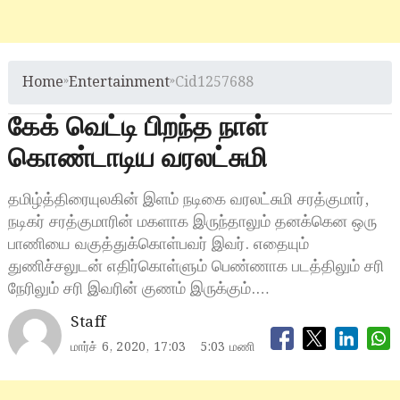
Home
»
Entertainment
»
Cid1257688
கேக் வெட்டி பிறந்த நாள்
கொண்டாடிய வரலட்சுமி
தமிழ்த்திரையுலகின் இளம் நடிகை வரலட்சுமி சரத்குமார்,
நடிகர் சரத்குமாரின் மகளாக இருந்தாலும் தனக்கென ஒரு
பாணியை வகுத்துக்கொள்பவர் இவர். எதையும்
துணிச்சலுடன் எதிர்கொள்ளும் பெண்ணாக படத்திலும் சரி
நேரிலும் சரி இவரின் குணம் இருக்கும்.…
Staff
மார்ச் 6, 2020, 17:03
5:03 மணி