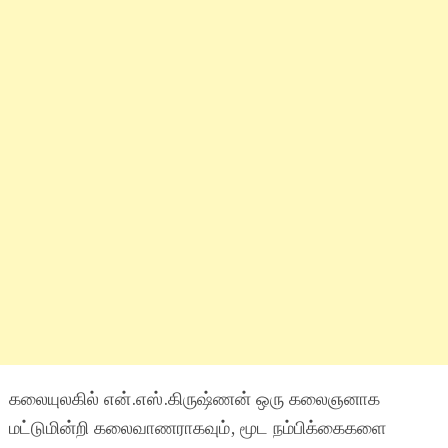
கலையுலகில் என்.எஸ்.கிருஷ்ணன் ஒரு கலைஞனாக
மட்டுமின்றி கலைவாணராகவும், மூட நம்பிக்கைகளை