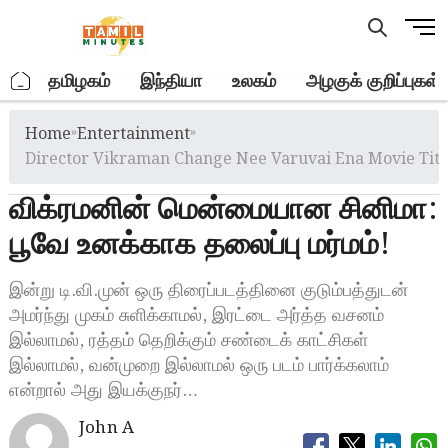
Skip
M
to
e
content
n
.
தமிழகம்
இந்தியா
உலகம்
அழகுக் குறிப்புகள்
u
B
Home
»
Entertainment
»
u
t
Director Vikraman Change Nee Varuvai Ena Movie Tit
t
விக்ரமனின் மென்மையான சினிமா:
o
n
பூவே உனக்காக தலைப்பு மர்மம்!
இன்று டி.வி.முன் ஒரு திரைப்படத்தினை குடும்பத்துடன்
அமர்ந்து முகம் சுளிக்காமல், இரட்டை அர்த்த வசனம்
இல்லாமல், ரத்தம் தெறிக்கும் சண்டைக் காட்சிகள்
இல்லாமல், வன்முறை இல்லாமல் ஒரு படம் பார்க்கலாம்
என்றால் அது இயக்குநர்…
John A