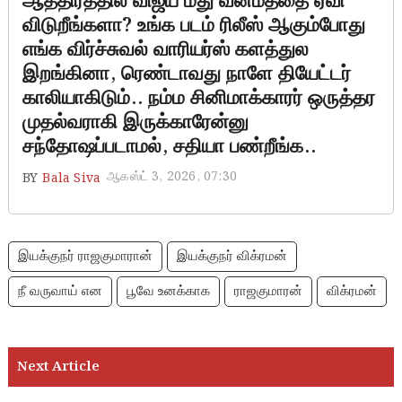
ஆத்திரத்தில் விஜய் மீது வன்மத்தை ஏவி
விடுறீங்களா? உங்க படம் ரிலீஸ் ஆகும்போது
எங்க விர்ச்சுவல் வாரியர்ஸ் களத்துல
இறங்கினா, ரெண்டாவது நாளே தியேட்டர்
காலியாகிடும்.. நம்ம சினிமாக்காரர் ஒருத்தர
முதல்வராகி இருக்காரேன்னு
சந்தோஷப்படாமல், சதியா பண்றீங்க..
ஆகஸ்ட் 3, 2026, 07:30
BY
Bala Siva
இயக்குநர் ராஜகுமாரான்
இயக்குநர் விக்ரமன்
நீ வருவாய் என
பூவே உனக்காக
ராஜகுமாரன்
விக்ரமன்