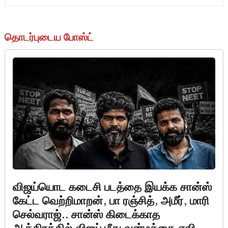
தொடர்புடைய போஸ்ட்
விஜய்யொட கடைசி படத்தை இயக்க சான்ஸ்
கேட்ட வெற்றிமாறன், பா ரஞ்சித், அமீர், மாரி
செல்வராஜ்.. சான்ஸ் கிடைக்காத