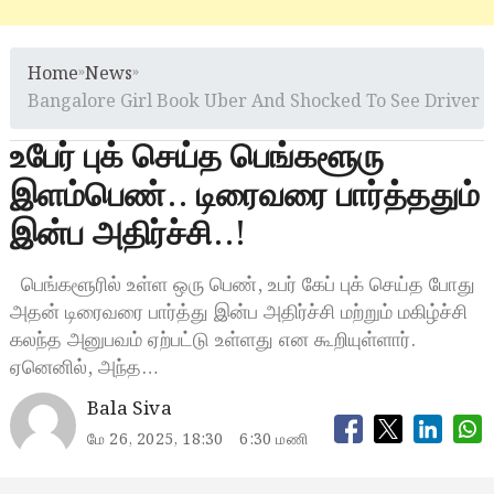
Home
»
News
»
Bangalore Girl Book Uber And Shocked To See Driver
உபேர் புக் செய்த பெங்களூரு
இளம்பெண்.. டிரைவரை பார்த்ததும்
இன்ப அதிர்ச்சி..!
பெங்களூரில் உள்ள ஒரு பெண், உபர் கேப் புக் செய்த போது
அதன் டிரைவரை பார்த்து இன்ப அதிர்ச்சி மற்றும் மகிழ்ச்சி
கலந்த அனுபவம் ஏற்பட்டு உள்ளது என கூறியுள்ளார்.
ஏனெனில், அந்த…
Bala Siva
மே 26, 2025, 18:30
6:30 மணி