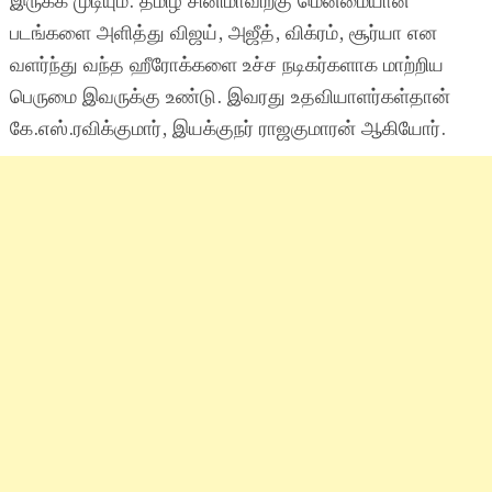
இருக்க முடியும். தமிழ் சினிமாவிற்கு மென்மையான
படங்களை அளித்து விஜய், அஜீத், விக்ரம், சூர்யா என
வளர்ந்து வந்த ஹீரோக்களை உச்ச நடிகர்களாக மாற்றிய
பெருமை இவருக்கு உண்டு. இவரது உதவியாளர்கள்தான்
கே.எஸ்.ரவிக்குமார், இயக்குநர் ராஜகுமாரன் ஆகியோர்.