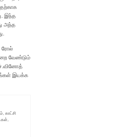
பதற்காக
ு. இந்த
து அந்த
ு.
் ரோல்
னேற வேண்டும்
ச்.வினோத்
டங்கள் இயக்க
, காட்சி
ிகள்,