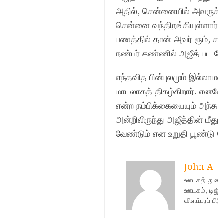
அதில், சென்னையில் அவருக்க
சென்னை வந்திறங்கியுள்ளார்
பணத்தில் தான் அவர் ரூம், 
நண்பர் கண்ணில் அஜீத் பட ப
எந்தவித பின்புலமும் இல்லாமல
மாடலாகத் திகழ்கிறார். எனவ
என்ற நம்பிக்கையையும் அந்
அன்றிலிருந்து அஜீத்தின் ம
வேண்டும் என உறுதி பூண்டு 
John A
ஊடகத் துறை
ஊடகம், டிஜி
விளம்பரப் 