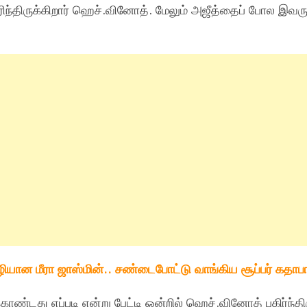
ரிந்திருக்கிறார் ஹெச்.வினோத். மேலும் அஜீத்தைப் போல இவரு
ியான மீரா ஜாஸ்மின்.. சண்டைபோட்டு வாங்கிய சூப்பர் கதாபா
ொண்டது எப்படி என்று பேட்டி ஒன்றில் ஹெச்.வினோத் பகிர்ந்திரு