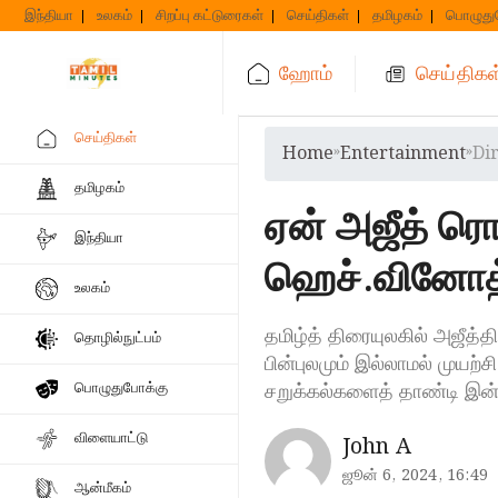
Skip
இந்தியா
உலகம்
சிறப்பு கட்டுரைகள்
செய்திகள்
தமிழகம்
பொழுது
to
content
ஹோம்
செய்திகள
செய்திகள்
Home
»
Entertainment
»
Di
தமிழகம்
ஏன் அஜீத் ரொ
இந்தியா
ஹெச்.வினோத்
உலகம்
தமிழ்த் திரையுலகில் அஜீத்
தொழில்நுட்பம்
பின்புலமும் இல்லாமல் முயற
சறுக்கல்களைத் தாண்டி இன்
பொழுதுபோக்கு
விளையாட்டு
John A
ஜூன் 6, 2024, 16:49
ஆன்மீகம்