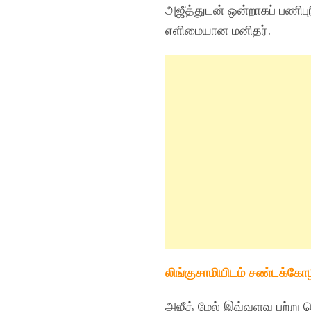
அஜீத்துடன் ஒன்றாகப் பணிபு
எளிமையான மனிதர்.
லிங்குசாமியிடம் சண்டக்கோழ
அஜீத் மேல் இவ்வளவு பற்று க