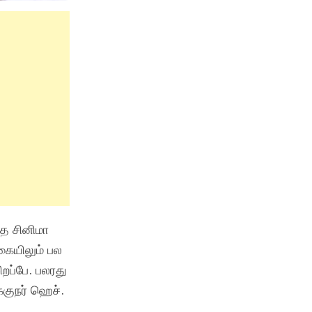
்த சினிமா
கையிலும் பல
றப்பே. பலரது
்குநர் ஹெச்.