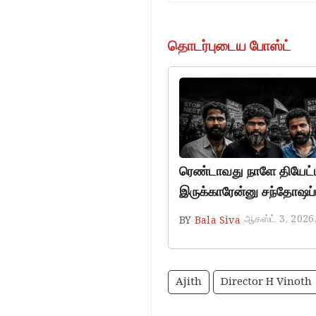
தொடர்புடைய போஸ்ட்
ரெண்டாவது நாளே தியேட்டர
இருக்காரேன்னு சந்தோஷப்ப
ஆகஸ்ட் 3, 2026
BY
Bala Siva
Ajith
Director H Vinoth