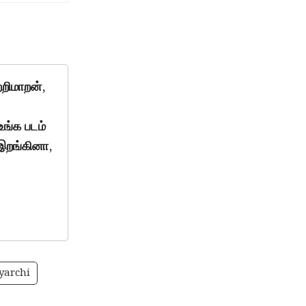
றிமாறன்,
உங்க படம்
 இறங்கினா,
yarchi