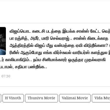
விஜய்யொட கடைசி படத்தை இயக்க சான்ஸ் கேட்ட வெற்
பா ரஞ்சித், அமீர், மாரி செல்வராஜ்.. சான்ஸ் கிடைக்காத
ஆத்திரத்தில் விஜய் மீது வன்மத்தை ஏவி விடுறீங்களா? 
ரிலீஸ் ஆகும்போது எங்க விர்ச்சுவல் வாரியர்ஸ் களத்துல
் காலியாகிடும்.. நம்ம சினிமாக்காரர் ஒருத்தர முதல்வராகி
டாமல், சதியா பண்றீங்க..
, 07:30
H Vinoth
Thunivu Movie
Valimai Movie
Vida Mu