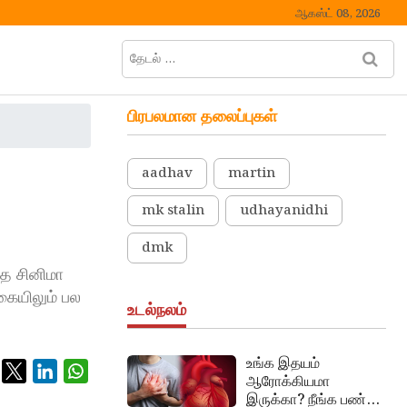
ஆகஸ்ட் 08, 2026
தேடல்
M
…
e
n
பிரபலமான தலைப்புகள்
u
B
u
aadhav
martin
t
t
mk stalin
udhayanidhi
o
n
dmk
்த சினிமா
கையிலும் பல
உடல்நலம்
உங்க இதயம்
ஆரோக்கியமா
இருக்கா? நீங்க பண்ண