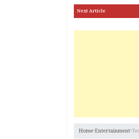
Home
»
Entertainment
»
Te