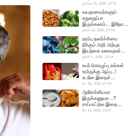
வேண்டிய எளிய 5
ஜூலை 22, 2026, 07:35
heart beat
டெஸ்ட்!
வயதானவர்களும்
சுறுசுறுப்பா
இருக்கலாம்… இதோ
சூப்பர் உணவுகள்!
ஜூன் 20, 2026, 07:54
almond, procoli
நரம்பு தளர்ச்சியை
நீக்கும் அதி அற்புத
இயற்கை உணவுகள்…
தவற விட்டுறாதீங்க!
ஜூன் 5, 2026, 22:59
narambuthalar
உயர் கொழுப்பு உங்கள்
chi,
உயிருக்கு ஆப்பு..!
pasalaikeerai
உடனே இதைச்
செய்யுங்க!
மே 28, 2026, 07:18
cholestral
ஆரோக்கியமா
இருக்கணுமா…?
சாப்பாட்டுல இதை
எல்லாம்
மே 13, 2026, 14:35
curd, chicken
சேர்த்துடாதீங்க…!