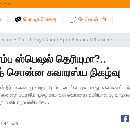
போக்கு
்
பொழுதுபோக்கு
வெப் ஸ்டோரி
rector H Vinoth Says About Ajith Personal Character
ம்ப ஸ்பெஷல் தெரியுமா?..
 சொன்ன சுவாரஸ்ய நிகழ்வு
தின் இடம் என்பது சற்று ரொம்பவே ஸ்பெஷலானது. ஏனெனில் எந
்சி ஒன்றை மட்டுமே மூலதனமாகக் கொண்டு சினிமாலும், வாழ்க்
றும் விடாமுயற்சியாக…
4:49 மணி