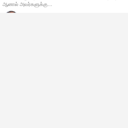
ஆனால் அவர்களுக்கு…
Sankar Velu
மே 12, 2023, 07:11
7:11 காலை
Lord Devendran