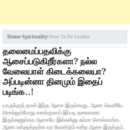
Home
»
Spirituality
»
How To Be Leader
தலைமைப்பதவிக்கு
ஆசைப்படுகிறீர்களா? நல்ல
வேலையாள் கிடைக்கலையா?
அப்படின்னா தினமும் இதைப்
படிங்க..!
யாருக்குத் தான் இந்த ஆசை இருக்காது. ஆனா வெளியே
சொல்லும்போது எனக்குலாம் இப்படி தலைவனா
இருக்கணும்கற ஆசையே இல்லன்னு சும்மா சொல்வாங்க.
ஆனா உள்ளுக்குள்ள வர வேண்டும் என்ற ஆசை இருக்கும்.