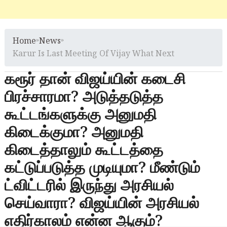
Home
»
News
»
Karur Is Last Meeting Of Vijay What Next
கரூர் தான் விஜய்யின் கடைசி
பிரச்சாரமா? அடுத்தடுத்த
கூட்டங்களுக்கு அனுமதி
கிடைக்குமா? அனுமதி
கிடைத்தாலும் கூட்டத்தை
கட்டுப்படுத்த முடியுமா? மீண்டும்
ட்விட்டரில் இருந்து அரசியல்
செய்வாரா? விஜய்யின் அரசியல்
எதிர்காலம் என்ன ஆகும்?