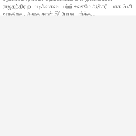
ராஜதந்திர நடவடிக்கையை பற்றி உலகமே ஆச்சரியமாக பேசி
வருகிறது. அதை தான் இப்போது பார்க்க…
Bala Siva
அக்டோபர் 25, 2025, 07:25
7:25 காலை