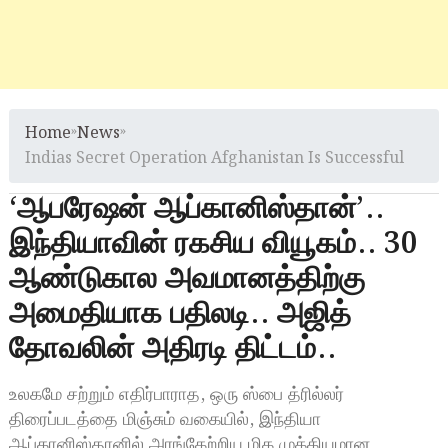
Home
»
News
»
Indias Secret Operation Afghanistan Is Successful
‘ஆபரேஷன் ஆப்கானிஸ்தான்’..
இந்தியாவின் ரகசிய வியூகம்.. 30
ஆண்டுகால அவமானத்திற்கு
அமைதியாக பதிலடி.. அஜித்
தோவலின் அதிரடி திட்டம்..
உலகமே சற்றும் எதிர்பாராத, ஒரு ஸ்பை த்ரில்லர்
திரைப்படத்தை மிஞ்சும் வகையில், இந்தியா
ஆப்கானிஸ்தானில் அரங்கேற்றிய மிக முக்கியமான