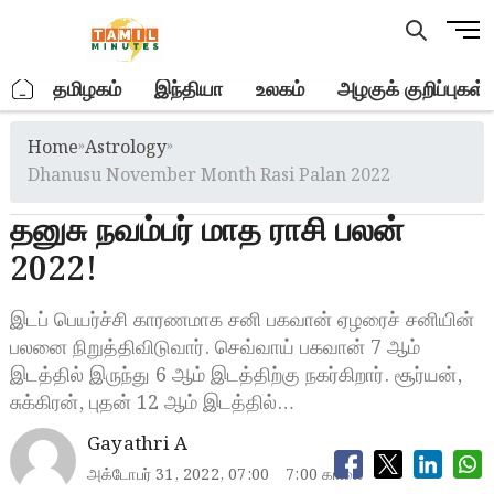
Skip
M
to
e
content
n
.
தமிழகம்
இந்தியா
உலகம்
அழகுக் குறிப்புகள்
u
B
Home
»
Astrology
»
u
t
Dhanusu November Month Rasi Palan 2022
t
தனுசு நவம்பர் மாத ராசி பலன்
o
n
2022!
இடப் பெயர்ச்சி காரணமாக சனி பகவான் ஏழரைச் சனியின்
பலனை நிறுத்திவிடுவார். செவ்வாய் பகவான் 7 ஆம்
இடத்தில் இருந்து 6 ஆம் இடத்திற்கு நகர்கிறார். சூர்யன்,
சுக்கிரன், புதன் 12 ஆம் இடத்தில்…
Gayathri A
அக்டோபர் 31, 2022, 07:00
7:00 காலை