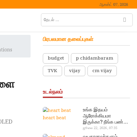
ஆகஸ்ட் 07, 2026
தேடல்
M
…
e
n
பிரபலமான தலைப்புகள்
u
B
tions
u
budget
p chidambaram
t
t
TVK
vijay
cm vijay
o
களை
n
உடல்நலம்
உங்க இதயம்
ஆரோக்கியமா
heart beat
MOLED
இருக்கா? நீங்க பண்ண
வேண்டிய எளிய 5
ஜூலை 22, 2026, 07:35
டெஸ்ட்!
வயதானவர்களும்