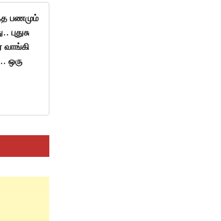
்த பணமும்
. புதுசு
் வாங்கி
.. ஒரு