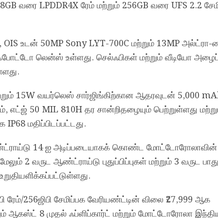
8GB வரை LPDDR4X ரேம் மற்றும் 256GB வரை UFS 2.2 சேமி
OIS உடன் 50MP Sony LYT-700C மற்றும் 13MP அல்ட்ரா-வ
போட்டோ லென்ஸ் உள்ளது. செல்ஃபிகள் மற்றும் வீடியோ அழைப்
ள்ளது.
ற்றும் 15W வயர்லெஸ் சார்ஜிங்கிற்கான ஆதரவுடன் 5,000 m
ும், எட்ஜ் 50 MIL 810H தர சான்றிதழையும் பெற்றுள்ளது மற்று
ாக IP68 மதிப்பிடப்பட்டது.
்ட்ராய்டு 14 ஐ அடிப்படையாகக் கொண்ட மோட்டோரோலாவின்
ும் 2 வருட ஆண்ட்ராய்டு புதுப்பிப்புகள் மற்றும் 3 வருட பாது
றுதியளிக்கப்பட்டுள்ளது.
 ரேம்/256ஜிபி சேமிப்பக வேரியண்ட்டின் விலை ₹27,999 ஆக
ும் ஆகஸ்ட் 8 முதல் ஃப்ளிப்கார்ட் மற்றும் மோட்டோரோலா இந்த