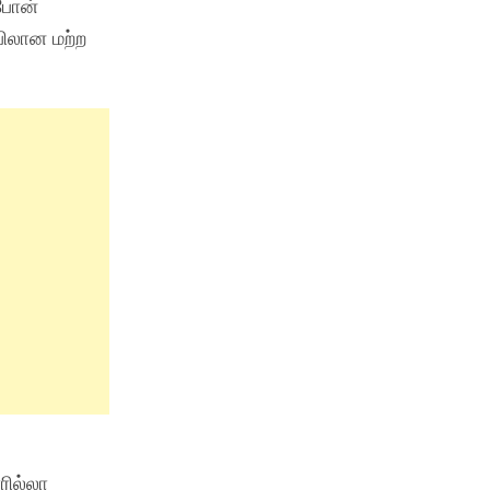
 போன்
பிலான மற்ற
ரில்லா