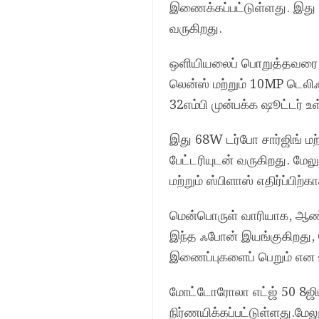
இணைக்கப்பட்டுள்ளது. இது 
வருகிறது.
ஒளியியலைப் பொறுத்தவரை, 
லென்ஸ் மற்றும் 10MP டெலிஃ
32எம்பி முன்பக்க ஷூட்டர் உ
இது 68W டர்போ சார்ஜிங் ம
பேட்டரியுடன் வருகிறது. மேல
மற்றும் ஸ்பிளாஸ் எதிர்ப்பிற்க
மென்பொருள் வாரியாக, ஆண
இந்த ஃபோன் இயங்குகிறது, மேல
இணைப்புகளைப் பெறும் என உ
மோட்டோரோலா எட்ஜ் 50 8ஜிபி
நிர்ணயிக்கப்பட்டுள்ளது.மேல