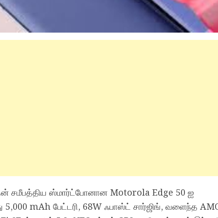
ன் சமீபத்திய ஸ்மார்ட்போனான Motorola Edge 50 ஐ
இது 5,000 mAh பேட்டரி, 68W ஃபாஸ்ட் சார்ஜிங், வளைந்த A