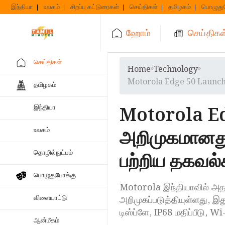
Skip
இந்தியா
உலகம்
சிறப்பு கட்டுரைகள்
செய்திகள்
தமிழகம்
பொழுது
to
content
ஹோம்
செய்திகள
செய்திகள்
Home
»
Technology
»
Motorola Edge 50 Launche
தமிழகம்
Motorola Ed
இந்தியா
அறிமுகமானது
உலகம்
தொழில்நுட்பம்
பற்றிய தகவ
பொழுதுபோக்கு
Motorola இந்தியாவில் அத
விளையாட்டு
அறிமுகப்படுத்தியுள்ளது, 
டிஸ்ப்ளே, IP68 மதிப்பீடு, Wi
ஆன்மீகம்