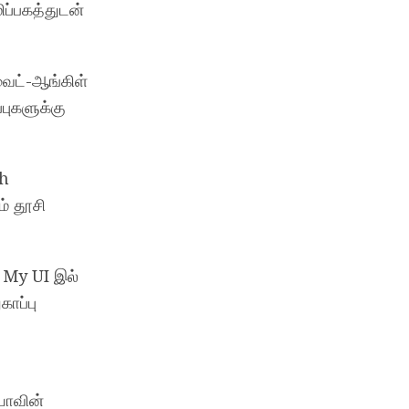
ப்பகத்துடன்
ைட்-ஆங்கிள்
புகளுக்கு
Ah
ம் தூசி
 My UI இல்
காப்பு
ியாவின்