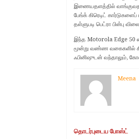
இணையதளத்தில் வாங்குவதற்கு 
பேங்க் கிரெடிட் கார்டுகளைப
தள்ளுபடி பெட்ரா பின்பு வில
இந்த Motorola Edge 50 ஸ்ம
மூன்று வண்ண வகைகளில் கிடைக
ஃபினிஷுடன் வந்தாலும், கோலா
Meena
தொடர்புடைய போஸ்ட்