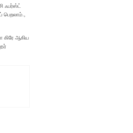
 ஃபர்ஸ்ட்
் பெறலாம்.,
ோலா கிரே ஆகிய
தர்