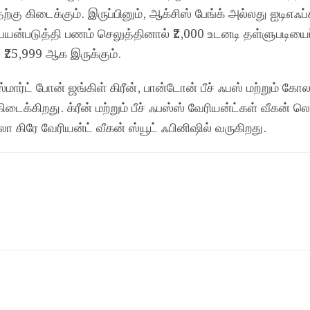
கிடைக்கும். இருப்பினும், ஆக்சிஸ் பேங்க் அல்லது ஐடிஎஃப்சி
் பயன்படுத்தி பணம் செலுத்தினால் ₹2,000 உடனடி தள்ளுபடியைப
ை ₹25,999 ஆக இருக்கும்.
ார்ட் போன் ஜங்கிள் கிரீன், பான்டோன் பீச் ஃபஸ் மற்றும் க
்கிறது. க்ரீன் மற்றும் பீச் ஃபஸ்ஸ் வேரியன்ட்கள் வீகன் லெ
 கிரே வேரியன்ட் வீகன் ஸ்யூட் ஃபினிஷில் வருகிறது.