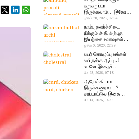
சுறுசுறுப்பா
இருக்கலாம்… இதோ
almond, procoli
சூப்பர் உணவுகள்!
ஜூன் 20, 2026, 07:54
நரம்பு தளர்ச்சியை
நீக்கும் அதி அற்புத
இயற்கை உணவுகள்…
தவற விட்டுறாதீங்க!
ஜூன் 5, 2026, 22:59
narambuthalar
உயர் கொழுப்பு உங்கள்
chi,
உயிருக்கு ஆப்பு..!
cholestral
pasalaikeerai
உடனே இதைச்
செய்யுங்க!
மே 28, 2026, 07:18
ஆரோக்கியமா
இருக்கணுமா…?
curd, chicken
சாப்பாட்டுல இதை
எல்லாம்
மே 13, 2026, 14:35
சேர்த்துடாதீங்க…!