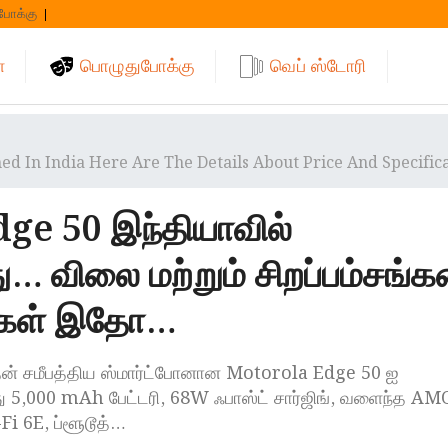
போக்கு
்
பொழுதுபோக்கு
வெப் ஸ்டோரி
d In India Here Are The Details About Price And Specifica
ge 50 இந்தியாவில்
… விலை மற்றும் சிறப்பம்சங்
ல்கள் இதோ…
ன் சமீபத்திய ஸ்மார்ட்போனான Motorola Edge 50 ஐ
இது 5,000 mAh பேட்டரி, 68W ஃபாஸ்ட் சார்ஜிங், வளைந்த A
-Fi 6E, ப்ளூடூத்…