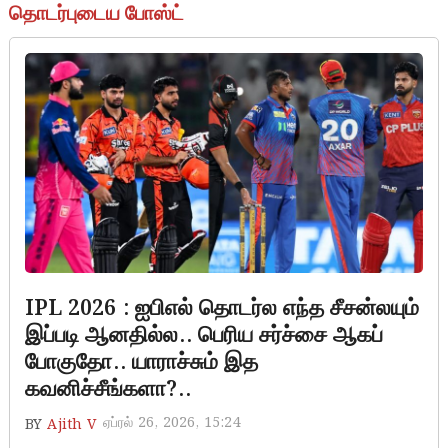
தொடர்புடைய போஸ்ட்
IPL 2026 : ஐபிஎல் தொடர்ல எந்த சீசன்லயும்
இப்படி ஆனதில்ல.. பெரிய சர்ச்சை ஆகப்
போகுதோ.. யாராச்சும் இத
கவனிச்சீங்களா?..
ஏப்ரல் 26, 2026, 15:24
BY
Ajith V