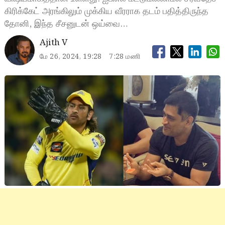
கிரிக்கேட் அரங்கிலும் முக்கிய வீரராக தடம் பதித்திருந்த
தோனி, இந்த சீசனுடன் ஒய்வை…
Ajith V
மே 26, 2024, 19:28
7:28 மணி