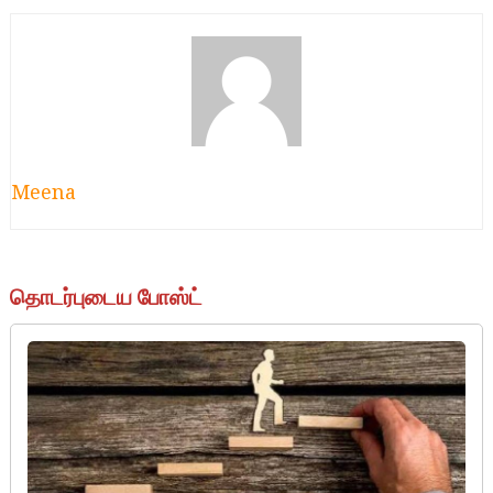
Meena
தொடர்புடைய போஸ்ட்