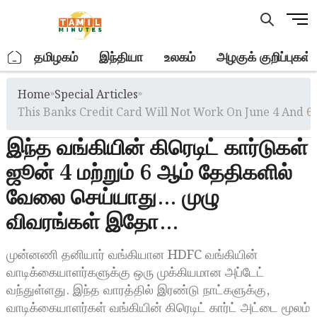
Skip
M
to
e
content
n
.
தமிழகம்
இந்தியா
உலகம்
அழகுக் குறிப்புகள்
u
B
Home
»
Special Articles
»
u
t
This Banks Credit Card Will Not Work On June 4 And 6 
t
இந்த வங்கியின் கிரெடிட் கார்டுகள்
o
n
ஜூன் 4 மற்றும் 6 ஆம் தேதிகளில்
வேலை செய்யாது… முழு
விவரங்கள் இதோ…
முன்னணி தனியார் வங்கியான HDFC வங்கியின்
வாடிக்கையாளர்களுக்கு ஒரு முக்கியமான அப்டேட்
வந்துள்ளது. இந்த வாரத்தில் இரண்டு நாட்களுக்கு,
வாடிக்கையாளர்கள் வங்கியின் கிரெடிட் கார்ட் அட்டை மூலம்