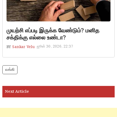
life development
முயற்சி எப்படி இருக்க வேண்டும்? மனித
சக்திக்கு எல்லை உண்டா?
ஜூன் 30, 2026, 22:37
BY
Sankar Velu
வங்கி