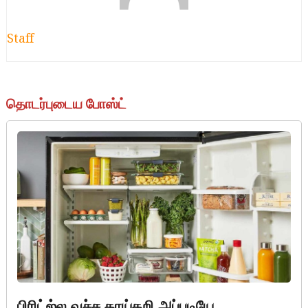
Staff
தொடர்புடைய போஸ்ட்
பிரிட்ஜ்ல வச்ச காய்கறி அப்படியே