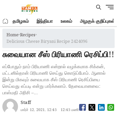
Skip
M
to
e
content
n
.
தமிழகம்
இந்தியா
உலகம்
அழகுக் குறிப்புகள்
u
B
Home
»
Recipes
»
u
t
Delicious Cheese Biryani Recipe 2424096
t
சுவையான சீஸ் பிரியாணி ரெசிப்பி!!
o
n
எப்போதும் நாம் பிரியாணி என்றால் வழக்கமாக சிக்கன்,
மட்டனில்தான் பிரியாணி செய்து கொடுப்போம். ஆனால்
இன்று மிகவும் சுவையாக சீஸ் பிரியாணி ரெசிப்பியை
செய்வது எப்படி என்று பார்க்கலாம். தேவையானவை:
பாஸ்மதி அரிசி –…
Staff
மார்ச் 12, 2021, 12:45
12:45 மணி