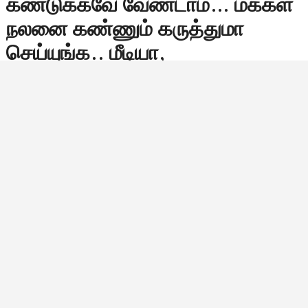
கண்டுக்கவே வேண்டாம்… மக்கள்
நலனை கண்ணும் கருத்துமா
செய்யுங்க.. மீடியா,
அரசியல்வாதிகள், சோஷியல்
மீடியாக்காரங்களை நாங்க
பார்த்துக்கிறோம்.. விஜய்க்கு
உறுதிமொழி அளித்துவிட்டு
மீண்டும் களத்தில் இறங்கும்
விர்ச்சுவல் வாரியர்ஸ்….
விஜய் தலைமையிலான தமிழக வெற்றிக் கழகத்தின்
அரசியல் நகர்வுகள் நாளுக்கு நாள் தீவிரமடைந்து வரும்
நிலையில், அக்கட்சியின் பின்னணியில் இயங்கும் விர்ச்சுவல்
வாரியர்ஸ் எனப்படும் சமூக ஊடகப் படையினர் தங்களது
அடுத்தகட்ட வியூகத்துடன் மீண்டும்…