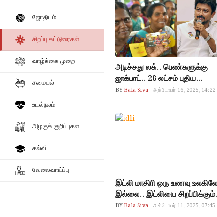
வர்க்கத்தினர் மிகவும் ஜாக்கிரத
ஜோதிடம்
பணக்காரன் கடன் வாங்க
மாட்டான்.. பரம ஏழைகளுக்கு க
சிறப்பு கட்டுரைகள்
கிடைக்காது.. சிக்குவது நடுத்த
வர்க்கத்தினர் தான்.. எச்சரிக்கும
வாழ்க்கை முறை
ரிசர்வ் வங்கி..!
அடிச்சது லக்.. பெண்களுக்கு
ஜாக்பாட்.. 28 லட்சம் புதிய
சமையல்
விண்ணப்பதாரர்களுக்கு மகளிர்
BY
Bala Siva
அக்டோபர் 16, 2025, 14:22
உரிமைத்தொகை கிடைப்பது
உடல்நலம்
எப்போது? துணை முதல்வர்
உதயநிதி சட்டமன்றத்தில் அறிவிப்
அழகுக் குறிப்புகள்
கல்வி
வேலைவாய்ப்பு
இட்லி மாதிரி ஒரு உணவு உலகில
இல்லை.. இட்லியை சிறப்பிக்கும்
Google Doodle: இன்று,
BY
Bala Siva
அக்டோபர் 11, 2025, 07:45
அக்டோபர் 11, ஆவி பறக்கும்