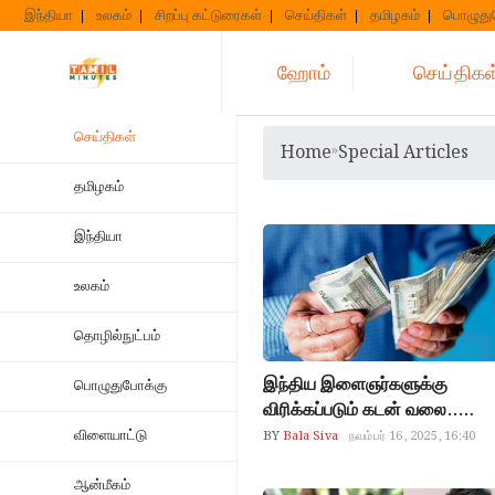
Skip
இந்தியா
உலகம்
சிறப்பு கட்டுரைகள்
செய்திகள்
தமிழகம்
பொழுது
to
content
ஹோம்
செய்திகள
செய்திகள்
Home
»
Special Articles
தமிழகம்
இந்தியா
உலகம்
தொழில்நுட்பம்
இந்திய இளைஞர்களுக்கு
பொழுதுபோக்கு
விரிக்கப்படும் கடன் வலை..
சிக்கினால் மீண்டு வரவே முடியா
விளையாட்டு
BY
Bala Siva
நவம்பர் 16, 2025, 16:40
அமெரிக்கர்கள் கடனாளியாக
மாறியது இப்படி தான்.. நடுத்தர
ஆன்மீகம்