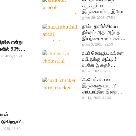
எந்த பிரச்சனை
சுறுசுறுப்பா
பெண்களின்
இருக்கலாம்… இதோ
almond, procoli
சூப்பர் உணவுகள்!
த்தும்..!
ஜூன் 20, 2026, 07:54
நரம்பு தளர்ச்சியை
நீக்கும் அதி அற்புத
இயற்கை உணவுகள்…
ிறதே என்று
தவற விட்டுறாதீங்க!
ஜூன் 5, 2026, 22:59
ாளில் 90%
narambuthalar
உயர் கொழுப்பு உங்கள்
கிறதா? எந்த
chi,
4, 2025, 11:21
உயிருக்கு ஆப்பு..!
cholestral
 வெள்ளியை
pasalaikeerai
உடனே இதைச்
தான்
செய்யுங்க!
மே 28, 2026, 07:18
.. எச்சரிக்கும்
ஆரோக்கியமா
.
இருக்கணுமா…?
curd, chicken
சாப்பாட்டுல இதை
எல்லாம்
மே 13, 2026, 14:35
சேர்த்துடாதீங்க…!
்கள்
்படுகிறதா?
றுவனங்கள்
, 2025, 15:30
ு வடிவங்களில்